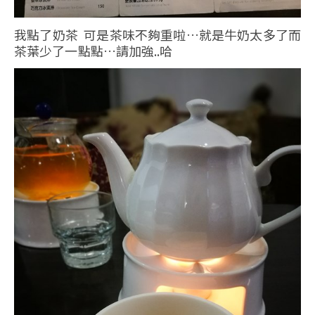
我點了奶茶 可是茶味不夠重啦…就是牛奶太多了而
茶葉少了一點點…請加強..哈