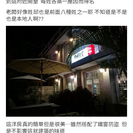
到這附近開墾 每姓各築一屋因而得名
老闆好像姓邱也是前面八種姓之一耶 不知道是不是
也是本地人啊??
這洋房真的簡單但是很美…雖然搭配了鐵窗防盜 但
是不影響這就建築的味道