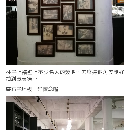
柱子上牆壁上不少名人的簽名…怎麼這個角度剛好
拍到吳志揚…
磨石子地板…好懷念喔