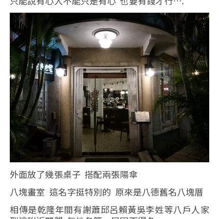
只能說有心人不能只是有心 也要有錢才行….
外面放了幾張桌子 搭配兩張陽傘
八塊畫室 這名字挺特別的 原來是八德舊名八塊厝
相傳是乾隆年間有謝蕭邱呂賴黃吳李姓等八戶人家