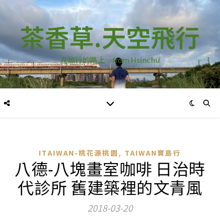
茶香草.天空飛行
在旅行的路上…from Hsinchu
,
ITAIWAN-桃花源桃園
TAIWAN寶島行
八德-八塊畫室咖啡 日治時
代診所 舊建築裡的文青風
2018-03-20