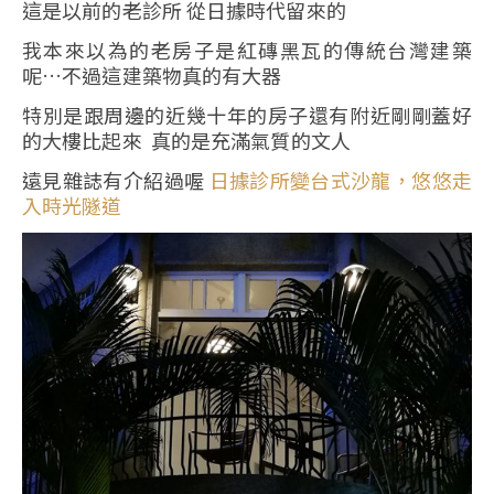
這是以前的老診所 從日據時代留來的
我本來以為的老房子是紅磚黑瓦的傳統台灣建築
呢…不過這建築物真的有大器
特別是跟周邊的近幾十年的房子還有附近剛剛蓋好
的大樓比起來 真的是充滿氣質的文人
遠見雜誌有介紹過喔
日據診所變台式沙龍，悠悠走
入時光隧道