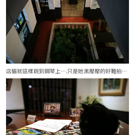
店貓就這樣跳到鋼琴上….只是她黑壓壓的好難拍…