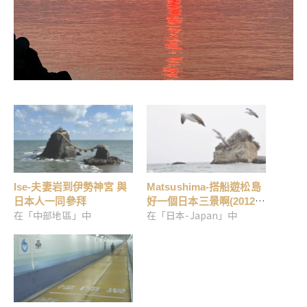
Ise-夫妻岩到伊勢神宮 與
Matsushima-搭船遊松島
日本人一同參拜
好一個日本三景啊(2012東
在「中部地區」中
在「日本-Japan」中
北秘湯追櫻之旅Day3-4)