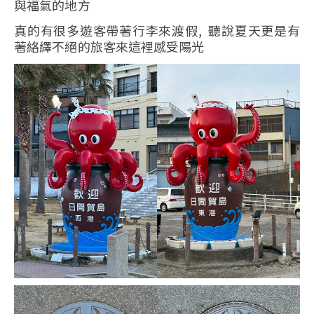
與福氣的地方
真的有很多遊客帶著行李來渡假, 聽說夏天更是有
著絡繹不絕的旅客來這裡感受陽光