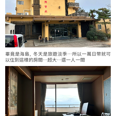
畢竟是海島, 冬天是旅遊淡季…所以一萬日幣就可
以住到這樣的房間…超大…還一人一間