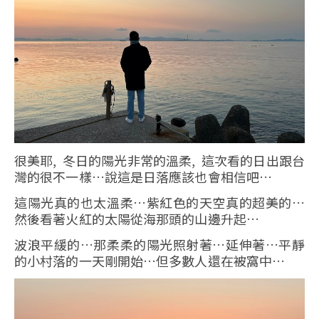
很美耶, 冬日的陽光非常的溫柔, 這次看的日出跟台
灣的很不一樣…說這是日落應該也會相信吧…
這陽光真的也太溫柔…紫紅色的天空真的超美的…
然後看著火紅的太陽從海那頭的山邊升起…
波浪平緩的…那柔柔的陽光照射著…延伸著…平靜
的小村落的一天剛開始…但多數人還在被窩中…