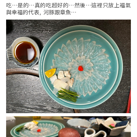
吃…是的…真的吃超好的…然後…這裡只放上福氣
與幸福的代表, 河豚跟章魚…