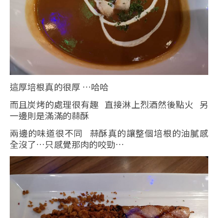
這厚培根真的很厚 …哈哈
而且炭烤的處理很有趣 直接淋上烈酒然後點火 另
一邊則是滿滿的蒜酥
兩邊的味道很不同 蒜酥真的讓整個培根的油膩感
全沒了…只感覺那肉的咬勁…