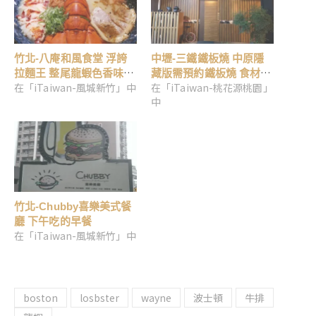
竹北-八庵和風食堂 浮誇
中壢-三鐵鐵板燒 中原隱
拉麵王 整尾龍蝦色香味俱
藏版需預約鐵板燒 食材新
在「iTaiwan-風城新竹」中
在「iTaiwan-桃花源桃園」
全
鮮好吃
中
竹北-Chubby喜樂美式餐
廳 下午吃的早餐
在「iTaiwan-風城新竹」中
boston
losbster
wayne
波士頓
牛排