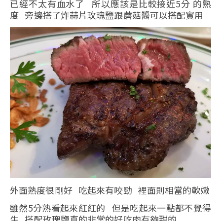
已經不太有血水了 所以應該是比較接近5分 的熟
度 旁邊搭了炸蒜片玫瑰鹽跟蘑菇醬可以搭配實用
外面熟度很剛好 吃起來有咬勁 裡面則相當的軟嫩
雖然5分熟看起來紅紅的 但是吃起來一點都不覺得
生 搭配玫瑰鹽真的非常的好吃肉有夠甜的