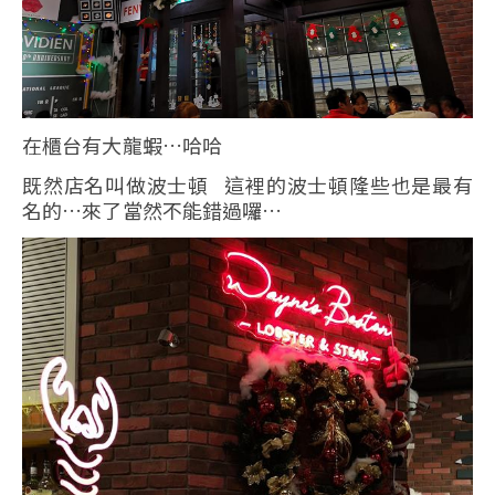
在櫃台有大龍蝦…哈哈
既然店名叫做波士頓 這裡的波士頓隆些也是最有
名的…來了當然不能錯過囉…