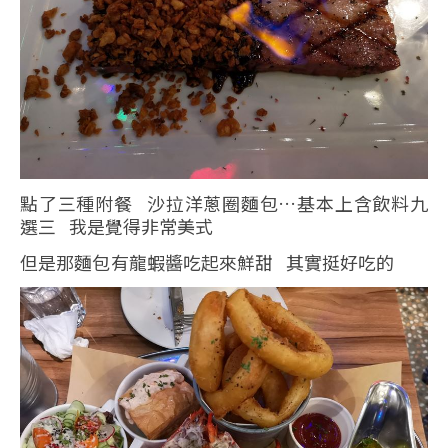
點了三種附餐 沙拉洋蔥圈麵包…基本上含飲料九
選三 我是覺得非常美式
但是那麵包有龍蝦醬吃起來鮮甜 其實挺好吃的