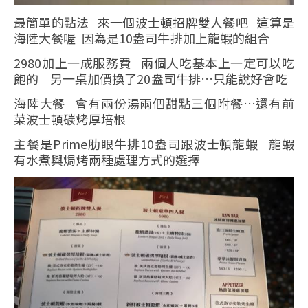
最簡單的點法 來一個波士頓招牌雙人餐吧 這算是
海陸大餐喔 因為是10盎司牛排加上龍蝦的組合
2980加上一成服務費 兩個人吃基本上一定可以吃
飽的 另一桌加價換了20盎司牛排…只能說好會吃
海陸大餐 會有兩份湯兩個甜點三個附餐…還有前
菜波士頓碳烤厚培根
主餐是Prime肋眼牛排10盎司跟波士頓龍蝦 龍蝦
有水煮與焗烤兩種處理方式的選擇