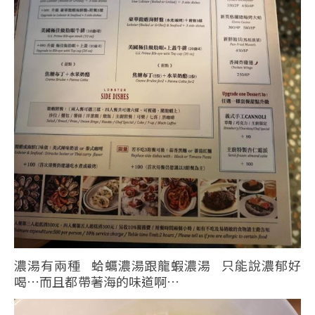
濃湯有兩種 蛤蠣濃湯跟龍蝦濃湯 只能說濃郁好
喝…而且都帶著海的味道啊…