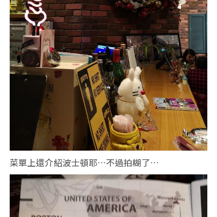
菜單上還介紹波士頓耶…不過拍糊了…