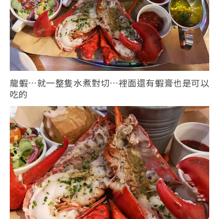
龍蝦…就一整隻水煮對切…裡面還有蝦膏也是可以
吃的