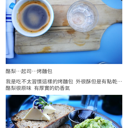
酪梨…起司…烤麵包
我是吃不太習慣這樣的烤麵包 外很酥但是有點乾…
酪梨很原味 有厚實的奶香氣