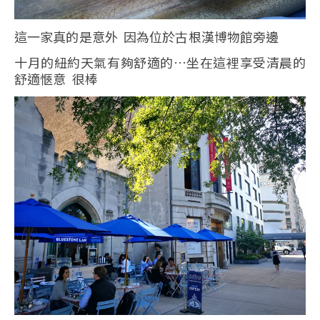
這一家真的是意外 因為位於古根漢博物館旁邊
十月的紐約天氣有夠舒適的…坐在這裡享受清晨的
舒適愜意 很棒