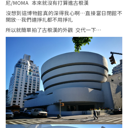
尼/MOMA 本來就沒有打算進古根漢
沒想到這博物館真的深得我心啊…直接當日閉館不
開放…我們連掙扎都不用掙扎
所以就簡單拍了古根漢的外觀 交代一下…