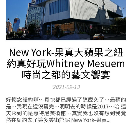
New York-果真大蘋果之紐
約真好玩Whitney Mesuem
時尚之都的藝文饗宴
2021-09-13
好懷念紐約啊…真快都已經過了這麼久了…最糟的
是…我現在還沒寫完…明明去的時候是2017…哈 這
天來到的是惠特尼美術館…其實我也沒有想到我竟
然在紐約去了這多美術館呢 New York-果真...