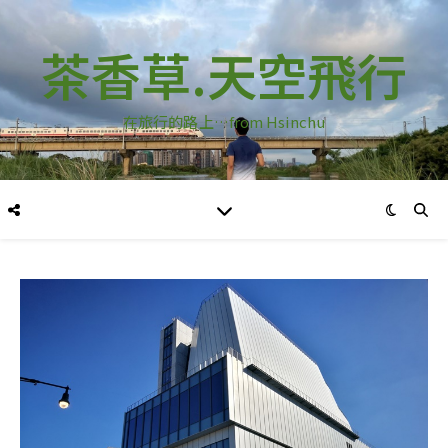
茶香草.天空飛行
在旅行的路上…from Hsinchu