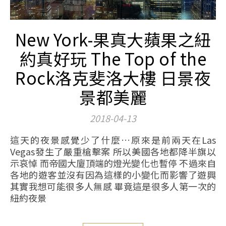
New York-果真大蘋果之紐
約真好玩 The Top of the
Rock洛克斐洛大樓 日景夜
景都美麗
2018-04-13
這天的夜景感覺少了什麼…原來是前兩天在Las
Vegas發生了嚴重槍擊案 所以美國各地都降半旗以
示哀悼 而帝國大廈頂端的燈光變化也暫停 不過來自
各地的遊客並沒有因為這樣的小變化而影響了遊興
其實我想可能很多人無感 畢竟這是很多人第一次的
紐約夜景