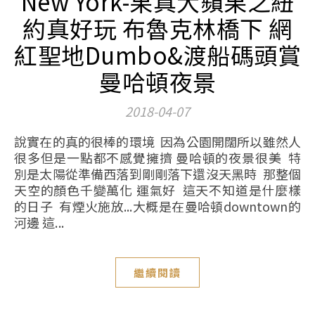
New York-果真大蘋果之紐
約真好玩 布魯克林橋下 網
紅聖地Dumbo&渡船碼頭賞
曼哈頓夜景
2018-04-07
說實在的真的很棒的環境 因為公園開闊所以雖然人
很多但是一點都不感覺擁擠 曼哈頓的夜景很美 特
別是太陽從準備西落到剛剛落下還沒天黑時 那整個
天空的顏色千變萬化 運氣好 這天不知道是什麼樣
的日子 有煙火施放...大概是在曼哈頓downtown的
河邊 這...
繼續閱讀