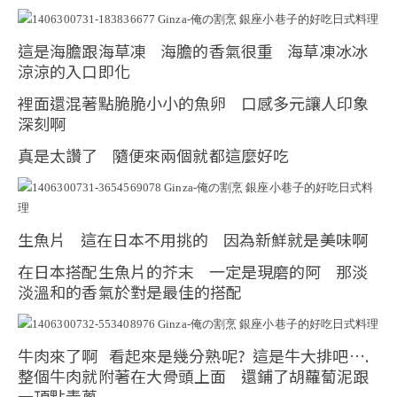
這是海膽跟海草凍 海膽的香氣很重 海草凍冰冰
涼涼的入口即化
裡面還混著點脆脆小小的魚卵 口感多元讓人印象
深刻啊
真是太讚了 隨便來兩個就都這麼好吃
生魚片 這在日本不用挑的 因為新鮮就是美味啊
在日本搭配生魚片的芥末 一定是現磨的阿 那淡
淡溫和的香氣於對是最佳的搭配
牛肉來了啊 看起來是幾分熟呢? 這是牛大排吧….
整個牛肉就附著在大骨頭上面 還鋪了胡蘿蔔泥跟
一頂點青蔥