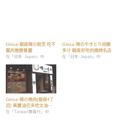
Ginza-銀座俺の割烹 吃不
Ginza-俺のやきとり肉嫩
膩的連鎖餐廳
多汁 銀座好吃的燒烤名店
在「日本-Japan」中
在「日本-Japan」中
Ginza-俺の焼肉(銀座4丁
目) 美麗油花多吃太油膩
在「Taiwan寶島行」中
和牛燒肉