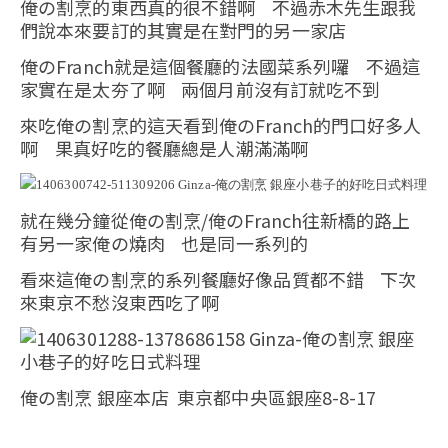
俺の割烹的東西真的很不錯啊 不過赤木先生跟我
們說本來要訂的其實是在對門的另一家店
俺のFranch就是這個餐廳的法國菜系列囉 不過這
家實在是太夯了啊 兩個月前沒有訂就吃不到
來吃俺の割烹的這天看到俺のFranch的門口好多人
啊 果真好吃的餐廳總是人潮滿滿啊
就在幾分鐘從俺の割烹/俺のFranch往新橋的路上
有另一家俺の燒肉 也是同一系列的
看來這俺の割烹的系列餐廳好像品質都不錯 下次
來東京不愁沒東西吃了啊
俺の割烹 銀座本店 東京都中央區銀座8-8-17