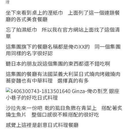
坐下來看到桌上的溼紙巾 上面列了這一個連鎖餐
廳的各式美食餐廳
忘了拍濕紙巾 所以我在官方網站上面找了這個清
單
這集團旗下的餐廳名稱都是俺のXX的 同一個集團
用同樣的名字很好認
聽日本的朋友說這個集團的東西都還不錯吃啊
這集團的餐廳有法國菜義大利菜日式燒肉烤雞燒肉
蕎麥麵也有中華料理 選擇真的有多
沙拉先來一份吧 乾的虱目魚撒在青菜上 搭配著炙
燒生魚片 整個口感很不賴搭配的很好吃
感覺上這裡是創意日式料理餐廳