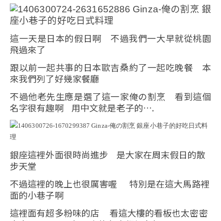
這一天是日本的假日啊 不過我們一大早就從桃園
飛過來了
跟以前一起共事的日本歐吉桑約了一起吃晚餐 本
來我們列了好幾家餐廳
不過他老先生應是選了這一家俺の割烹 看到這個
名字很有趣啊 用中文就是老子的….
銀座這裡外面很時尚進步 是大家在周末假日的散
步天堂
不過這裡的晚上也很厲害喔 特別是在這大馬路裡
面的小巷子啊
這裡面有超多粉味的店 看這大樓的看板也太密密