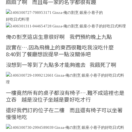
麻麻了啊 而且每一家的名字都很有趣
俺の割烹這店生意很好啊 我們預約晚上九點
說實在….因為飛機上的東西很難吃我沒吃什麼
8:40到了餐廳想說提早一點沒關係吧
沒想到一等到了九點多才能夠進去 我餓死了啊
一樓竟然所有的桌子都沒有椅子….難不成這裡也是
立吞 越是沒位子坐越是要好吃才行
還好我們訂的位子在二樓 而且還有椅子可以坐著
慢慢地吃