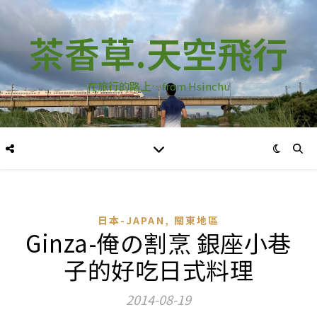
茶香草.天空飛行
在旅行的路上…from Hsinchu
,
日本-JAPAN
關東地區
Ginza-俺の割烹 銀座小巷
子的好吃日式料理
2014-08-19