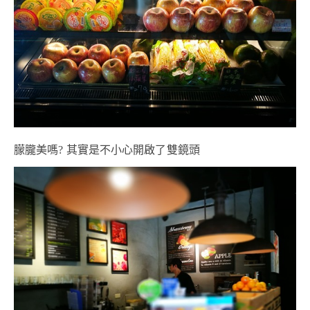
朦朧美嗎? 其實是不小心開啟了雙鏡頭