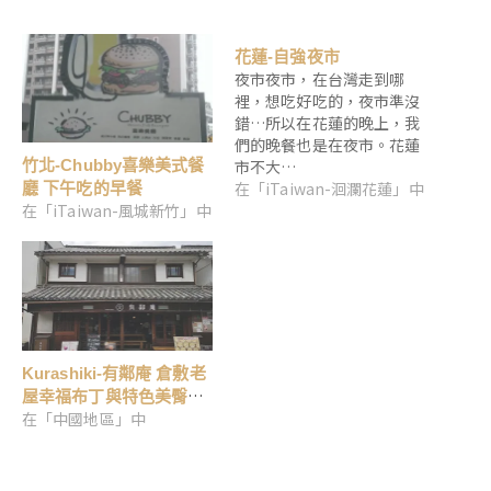
花蓮-自強夜市
夜市夜市，在台灣走到哪
裡，想吃好吃的，夜市準沒
錯…所以在花蓮的晚上，我
們的晚餐也是在夜市。花蓮
市不大…
竹北-Chubby喜樂美式餐
在「iTaiwan-洄瀾花蓮」中
廳 下午吃的早餐
在「iTaiwan-風城新竹」中
Kurashiki-有鄰庵 倉敷老
屋幸福布丁與特色美臀玻
在「中國地區」中
璃杯水蜜桃果汁