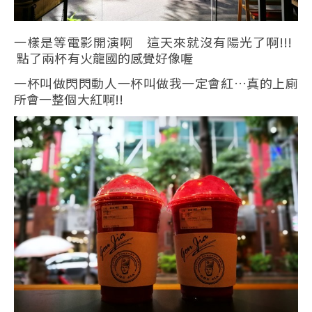
一樣是等電影開演啊 這天來就沒有陽光了啊!!!
點了兩杯有火龍國的感覺好像喔
一杯叫做閃閃動人一杯叫做我一定會紅…真的上廁
所會一整個大紅啊!!