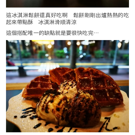
這冰淇淋鬆餅還真好吃啊 鬆餅剛剛出爐熱熱的吃
起來帶點酥 冰淇淋滑順清涼
這個搭配唯一的缺點就是要很快吃完…