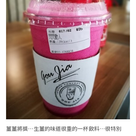
薑薑將獎…生薑的味道很重的一杯飲料…很特別