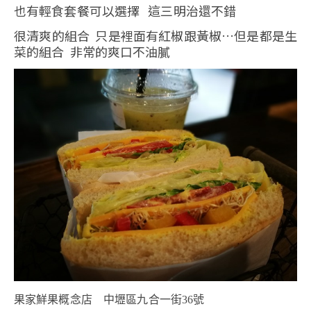
也有輕食套餐可以選擇 這三明治還不錯
很清爽的組合 只是裡面有紅椒跟黃椒…但是都是生
菜的組合 非常的爽口不油膩
果家鮮果概念店 中壢區九合一街36號