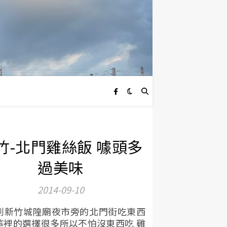
竹-北門雞絲飯 噱頭多
過美味
2014-09-10
到新竹城隍廟夜市旁的北門街吃東西
這裡的選擇很多所以不怕沒東西吃 雞