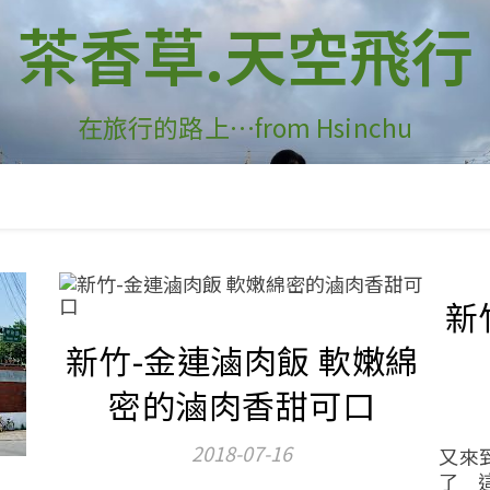
茶香草.天空飛行
在旅行的路上…from Hsinchu
新
新竹-金連滷肉飯 軟嫩綿
密的滷肉香甜可口
2018-07-16
又來
了 