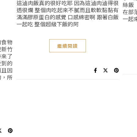
這滷肉飯真的很好吃耶 因為這滷肉滷得很
絲飯
透很爛 整個肉吃起來不膩而且軟軟黏黏有
在部
滿滿膠原蛋白的感覺 口感綿密啊 跟著白飯
一起來
一起吃 整個超級下飯的阿
的食物
繼續閱讀
說新竹
帶來了
受到的
而且因
的，所