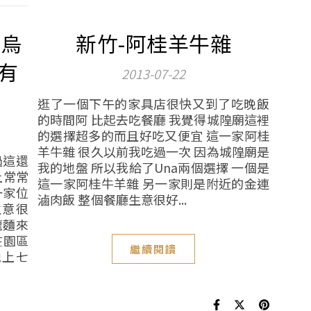
工烏
新竹-阿桂羊牛雜
有
2013-07-22
逛了一個下午的家具店很快又到了吃晚飯
的時間阿 比起去吃餐廳 我覺得城隍廟這裡
的選擇超多的而且好吃又便宜 這一家阿桂
羊牛雜 很久以前我吃過一次 因為城隍廟是
過這還
我的地盤 所以我給了Una兩個選擇 一個是
上常常
這一家阿桂牛羊雜 另一家則是附近的金連
一家位
滷肉飯 整個餐廳生意很好...
生意很
龍麵來
在園區
繼續閱讀
晚上七