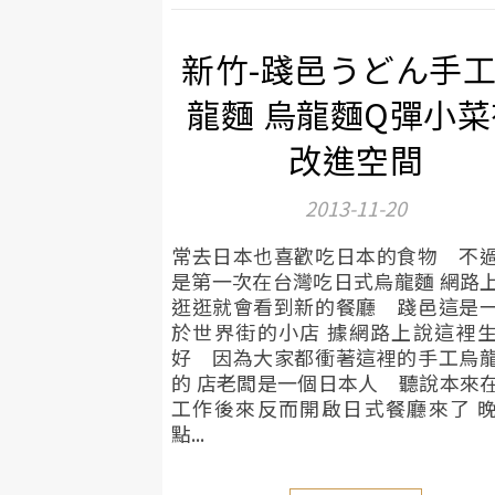
新竹-踐邑うどん手
龍麵 烏龍麵Q彈小菜
改進空間
2013-11-20
常去日本也喜歡吃日本的食物 不
是第一次在台灣吃日式烏龍麵 網路
逛逛就會看到新的餐廳 踐邑這是
於世界街的小店 據網路上說這裡
好 因為大家都衝著這裡的手工烏
的 店老闆是一個日本人 聽說本來
工作後來反而開啟日式餐廳來了 
點...