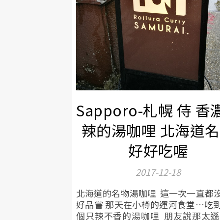
Sapporo-札幌 侍 香
辣的湯咖哩 北海道
好好吃喔
2017-12-18
北海道的名物湯咖哩 這一次一直都
好品嘗 那天在小樽的運河食堂…吃
個只辣不香的湯咖哩 朋友說那太遜