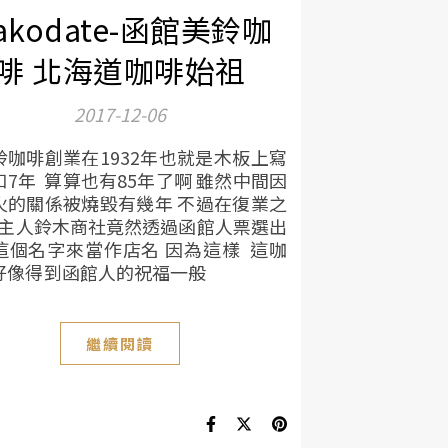
akodate-函館美鈴咖
啡 北海道咖啡始祖
2017-12-06
鈴咖啡創業在1932年也就是木板上寫
和7年 算算也有85年了啊 雖然中間因
火的關係被燒毀有幾年 不過在復業之
店主人鈴木商社竟然透過函館人票選出
這個名字來當作店名 因為這樣 這咖
好像得到函館人的祝福一般
繼續閱讀