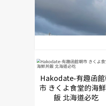
Hakodate-有趣函
市 きくよ食堂的海
飯 北海道必吃