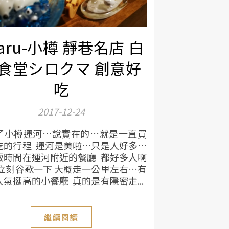
taru-小樽 靜巷名店 白
食堂シロクマ 創意好
吃
2017-12-24
了小樽運河…說實在的…就是一直買
吃的行程 運河是美啦…只是人好多…
飯時間在運河附近的餐廳 都好多人啊
立刻谷歌一下 大概走一公里左右…有
氣挺高的小餐廳 真的是有隱密走...
繼續閱讀