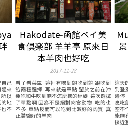
oya
Hakodate-函館ベイ美
M
畔
食倶楽部 羊羊亭 原來日
景
本羊肉也好吃
2017-11-28
是自己
看了看菜單 這裡有喝到飽吃到飽 跟吃到
這天
別過來
飽兩種選擇 再來就是單點 鑒於之前在沖
到登
 所以
繩吃和牛吃到飽不怎麼樣的經驗 這次選擇
邊停
區的地
了單點啊 因為不是絕對肉食動物 吃的也
息吃
子也不
不多 單點反而可以吃到比較好的肉質 真
空不
正體驗好的羊肉
能夠
接近登