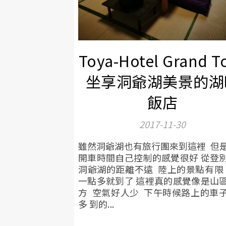
Toya-Hotel Grand T
坐享洞爺湖美景的湖
飯店
2017-11-30
雖然洞爺湖也有旅行團來到這裡 但
開車時間自己控制的感覺很好 從登
洞爺湖的距離不遠 陸上的景點有限
一點多就到了 這裡真的感覺像是山
方 空氣好人少 下午時候路上的車
多 到的...