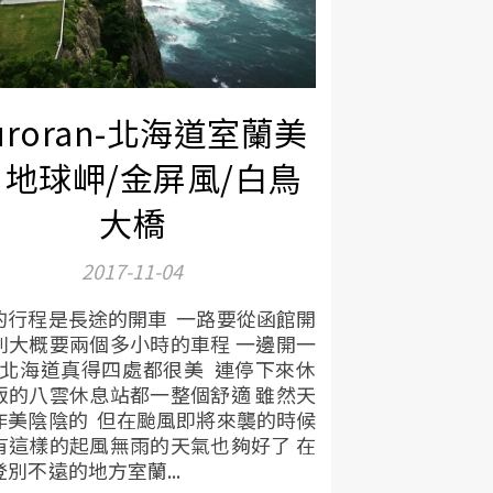
uroran-北海道室蘭美
 地球岬/金屏風/白鳥
大橋
2017-11-04
的行程是長途的開車 一路要從函館開
別大概要兩個多小時的車程 一邊開一
 北海道真得四處都很美 連停下來休
飯的八雲休息站都一整個舒適 雖然天
作美陰陰的 但在颱風即將來襲的時候
有這樣的起風無雨的天氣也夠好了 在
別不遠的地方室蘭...