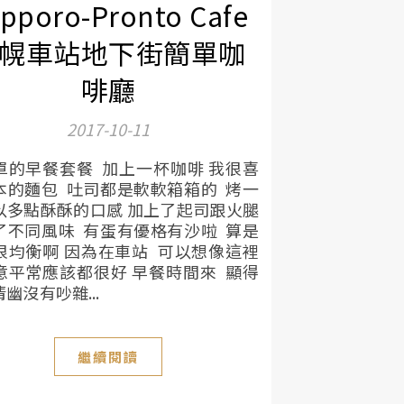
pporo-Pronto Cafe
幌車站地下街簡單咖
啡廳
2017-10-11
單的早餐套餐 加上一杯咖啡 我很喜
本的麵包 吐司都是軟軟箱箱的 烤一
以多點酥酥的口感 加上了起司跟火腿
了不同風味 有蛋有優格有沙啦 算是
很均衡啊 因為在車站 可以想像這裡
意平常應該都很好 早餐時間來 顯得
幽沒有吵雜...
繼續閱讀