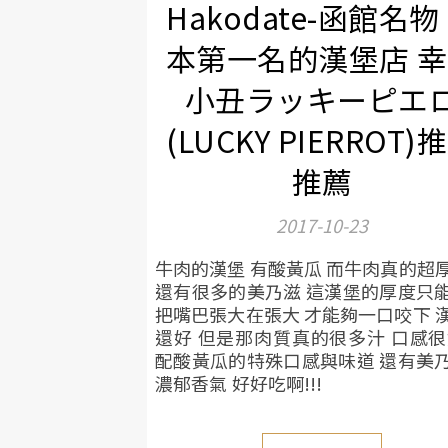
Hakodate-函館名物
本第一名的漢堡店 
小丑ラッキーピエ
(LUCKY PIERROT)
推薦
2017-10-23
牛肉的漢堡 有酸黃瓜 而牛肉真的超
還有很多的美乃滋 這漢堡的厚度只
把嘴巴張大在張大 才能夠一口咬下 
還好 但是那肉質真的很多汁 口感很
配酸黃瓜的特殊口感與味道 還有美
濃郁香氣 好好吃啊!!!