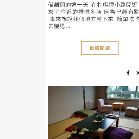
備離開的這一天 在札幌狸小路閒逛
來了附近的排隊名店 因為已經有
本來想說找個地方坐下來 簡單吃
去機場 ...
繼續閱讀