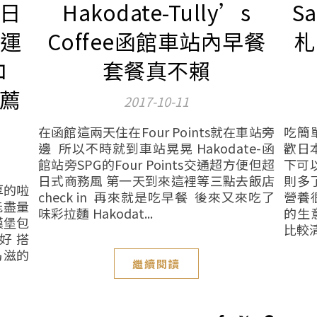
 日
Hakodate-Tully’s
Sa
幸運
Coffee函館車站內早餐
札
ロ
套餐真不賴
推薦
2017-10-11
在函館這兩天住在Four Points就在車站旁
吃簡
邊 所以不時就到車站晃晃 Hakodate-函
歡日
館站旁SPG的Four Points交通超方便但超
下可
日式商務風 第一天到來這裡等三點去飯店
則多
厚的啦
check in 再來就是吃早餐 後來又來吃了
營養
能盡量
味彩拉麵 Hakodat...
的生
漢堡包
比較清
好 搭
乃滋的
繼續閱讀