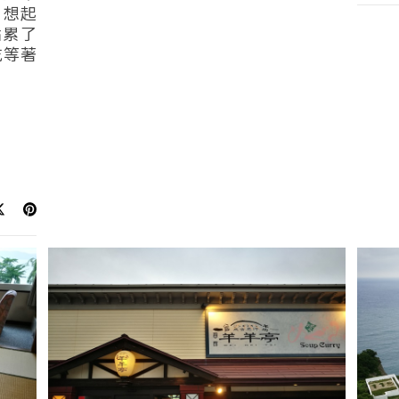
 想起
點累了
吃等著