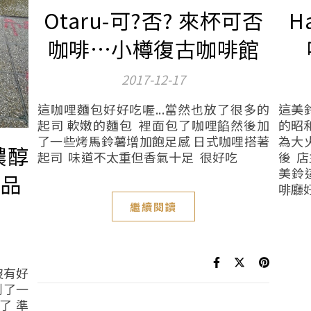
Otaru-可?否? 來杯可否
H
咖啡…小樽復古咖啡館
2017-12-17
這咖哩麵包好好吃喔...當然也放了很多的
這美
起司 軟嫩的麵包 裡面包了咖哩餡然後加
的昭
了一些烤馬鈴薯增加飽足感 日式咖哩搭著
為大
濃醇
起司 味道不太重但香氣十足 很好吃
後 
美鈴
名品
啡廳
繼續閱讀
沒有好
到了一
了 準