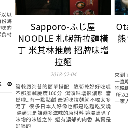
所以以
兩份海
Sapporo-ふじ屋
O
好吃的
以食材
NOODLE 札幌新拉麵橫
熊
丁 米其林推薦 招牌味增
拉麵
2018-02-04
來到
一直
筍乾跟海苔的簡單搭配 這筍乾好好吃喔
吃晚
不那麼鹹脆度100分 湯頭味增很濃郁 當
所以
然啦...有一點點鹹 最近吃拉麵就不喝太多
一家人
湯了 很多日本人好像也都是吃麵吃叉燒
湯頭只是讓麵多滋味的原材料 這湯頭除了
味增的味道之外 還有濃郁的肉香 其實是
好喝的