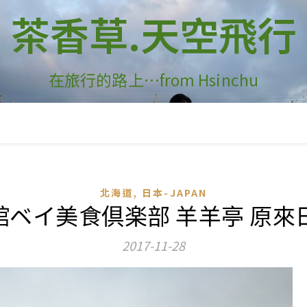
茶香草.天空飛行
在旅行的路上…from Hsinchu
,
北海道
日本-JAPAN
e-函館ベイ美食倶楽部 羊羊亭 原
2017-11-28