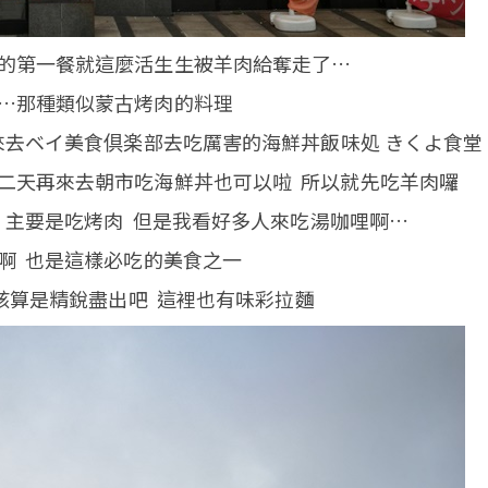
的第一餐就這麼活生生被羊肉給奪走了…
…那種類似蒙古烤肉的料理
來去ベイ美食倶楽部去吃厲害的海鮮丼飯味処 きくよ食堂
二天再來去朝市吃海鮮丼也可以啦 所以就先吃羊肉囉
 主要是吃烤肉 但是我看好多人來吃湯咖哩啊…
啊 也是這樣必吃的美食之一
算是精銳盡出吧 這裡也有味彩拉麵