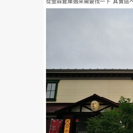
從金森倉庫過來需要找一下 其實這ベイ美食