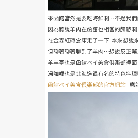
來函館當然是要吃海鮮啊…不過我們
因為聽說羊肉在函館也相當的赫赫啊
在金森紅磚倉庫走了一下 本來想說
但聊著聊著聊到了羊肉…想說反正第
羊羊亭也是函館ベイ美食倶楽部裡面
湯咖哩也是北海道很有名的特色料理
函館ベイ美食倶楽部的官方網站
應該