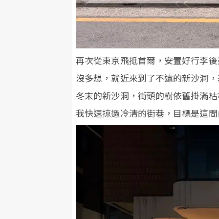
再次從東京飛抵首爾，安置好行李後
沒多想，就近來到了不遠的新沙洞，
冬末的新沙洞，街頭的樹依舊掛滿枯
我快速掠過冷清的街巷，目標是這間由首爾通