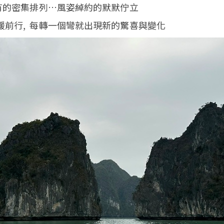
 有的密集排列…風姿綽約的默默佇立
緩前行, 每轉一個彎就出現新的驚喜與變化