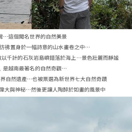
龍灣…這個聞名世界的自然美景
上, 彷彿置身於一幅詩意的山水畫卷之中…
 數以千計的石灰岩島嶼錯落於海上…景色壯麗而靜謐
, 是越南最著名的自然奇觀…
為世界自然遺產…也被票選為新世界七大自然奇蹟
偉大與神秘…然後更讓人陶醉於如畫的風景中