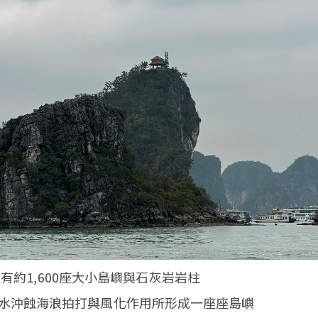
擁有約1,600座大小島嶼與石灰岩岩柱
水沖蝕海浪拍打與風化作用所形成一座座島嶼