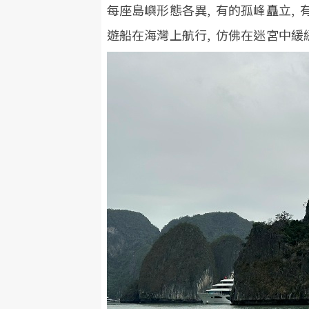
每座島嶼形態各異, 有的孤峰矗立,
遊船在海灣上航行, 仿佛在迷宮中緩