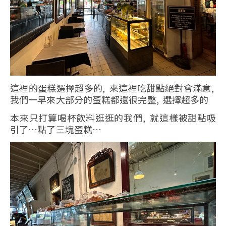
這裡的蛋糕選擇超多的, 來這裡吃甜點絕對會滿意,
我們一早來大部分的蛋糕都還很完整, 選擇超多的
本來只打算喝杯飲料逛逛的我們, 就這樣被甜點吸
引了…點了三塊蛋糕…