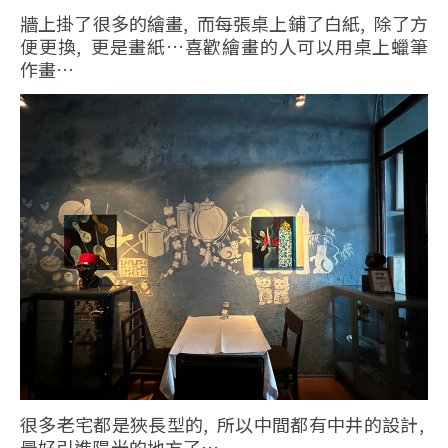
牆上掛了很多的繪畫, 而每張桌上鋪了白紙, 除了方
便更換, 更是畫紙…喜歡繪畫的人可以用桌上蠟筆
作畫…
很多老宅都是狹長型的, 所以中間都有中井的設計,
最好引進陽光的地方了…