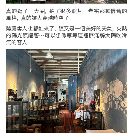
真的逛了一大圈, 拍了很多照片…老宅那種懷舊的
風格, 真的讓人穿越時空了
陸續客人也都進來了, 這又是一個美好的天氣, 火熱
的陽光照耀著…可以想像等等這裡擠滿躲太陽吹冷
氣的客人