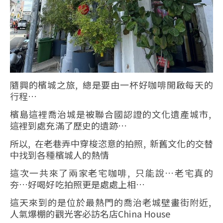
隨興的檳城之旅, 總是要由一杯好咖啡開啟每天的
行程…
檳島這裡喬治城是被聯合國認證的文化遺產城市,
這裡到處充滿了歷史的遺跡…
所以, 在老巷弄中穿梭恣意的拍照, 新舊文化的交替
中找到各種檳城人的熱情
這次一共來了兩家老宅咖啡, 只能說…老宅真的
夯…好喝好吃拍照更是處處上相…
這天來到的是位於最熱門的喬治老城壁畫街附近,
人氣爆棚的觀光客必訪名店China House