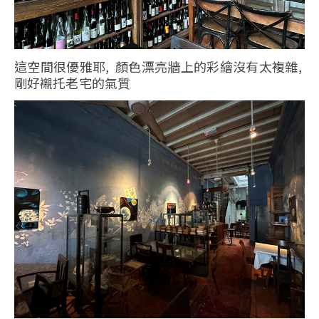
這空間很優雅耶, 顏色漂亮牆上的彩繪沒有太複雜,
剛好襯托老宅的氣質