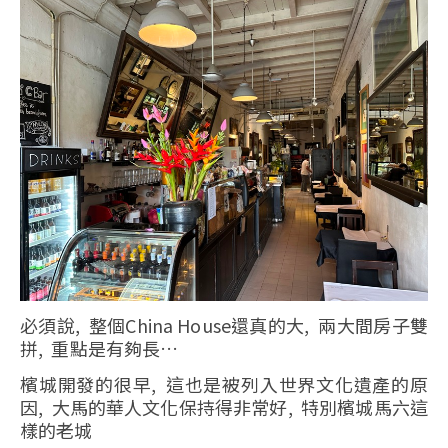
必須說, 整個China House還真的大, 兩大間房子雙
拼, 重點是有夠長…
檳城開發的很早, 這也是被列入世界文化遺產的原
因, 大馬的華人文化保持得非常好, 特別檳城馬六這
樣的老城