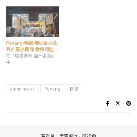
Penang-鴨血咖哩面 必比
登推薦小攤商 香辣超迷
在「環遊世界-亞洲各國」
人…
中
china house
Penang
檳城
茶香草．天空飛行 - 2026 ©