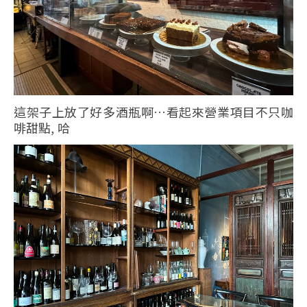
這架子上放了好多酒瓶啊…看起來營業項目不只咖
啡甜點, 哈