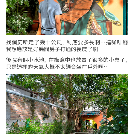
找個廁所走了幾十公尺, 到底要多長啊…這咖啡廳
我想應該是好幾間房子打通的長度了啊…
後院有個小水池, 在綠意中也放置了很多的小桌子,
只是這裡的天氣大概不太適合坐在戶外啊…