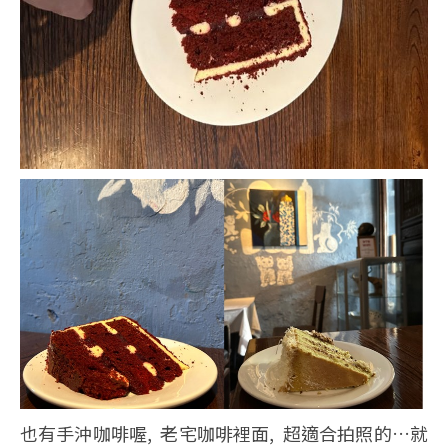
也有手沖咖啡喔, 老宅咖啡裡面, 超適合拍照的…就