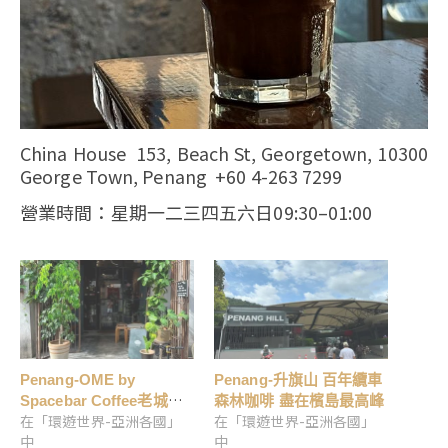
China House 153, Beach St, Georgetown, 10300
George Town, Penang +60 4-263 7299
營業時間：星期一二三四五六日09:30–01:00
Penang-OME by
Penang-升旗山 百年纜車
Spacebar Coffee老城老
森林咖啡 盡在檳島最高峰
在「環遊世界-亞洲各國」
在「環遊世界-亞洲各國」
宅中的迷人咖啡香
中
中