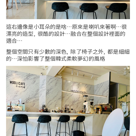
這右邊像是小耳朵的是啥…原來是喇叭來著啊…很
漂亮的造型, 很酷的設計…融合在整個設計裡面的
適合…
整個空間只有少數的深色, 除了椅子之外, 都是細細
的…深怕影響了整個韓式柔軟夢幻的風格