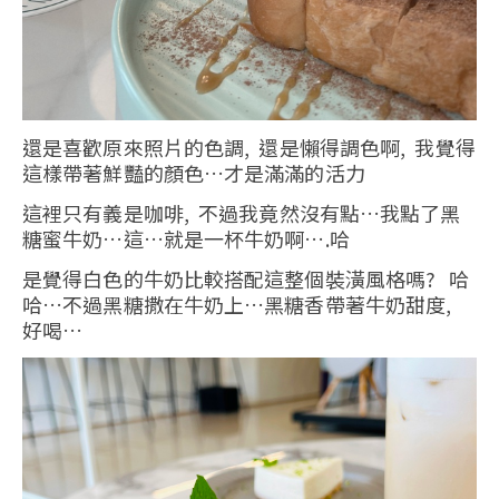
還是喜歡原來照片的色調, 還是懶得調色啊, 我覺得
這樣帶著鮮豔的顏色…才是滿滿的活力
這裡只有義是咖啡, 不過我竟然沒有點…我點了黑
糖蜜牛奶…這…就是一杯牛奶啊….哈
是覺得白色的牛奶比較搭配這整個裝潢風格嗎? 哈
哈…不過黑糖撒在牛奶上…黑糖香帶著牛奶甜度,
好喝…