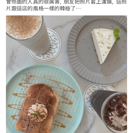
會修圖的人真的很厲害, 朋友把照片套上濾鏡, 這照
片跟這店的風格一樣的韓極了…