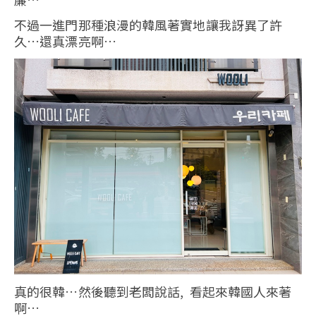
不過一進門那種浪漫的韓風著實地讓我訝異了許
久…還真漂亮啊…
真的很韓…然後聽到老闆說話, 看起來韓國人來著
啊…