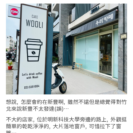
想說, 怎麼會約在新豐啊, 雖然不遠但是總覺得對竹
北來說新豐不太發達(誤)…
不大的店家, 位於明新科技大學旁邊的路上, 外觀挺
簡單的乾乾淨淨的, 大片落地窗戶, 可惜拉下了窗
簾…