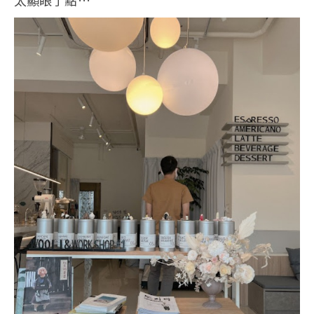
太顯眼了點…