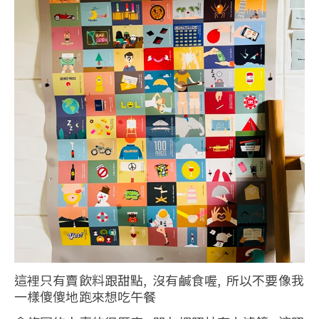
這裡只有賣飲料跟甜點, 沒有鹹食喔, 所以不要像我
一樣傻傻地跑來想吃午餐