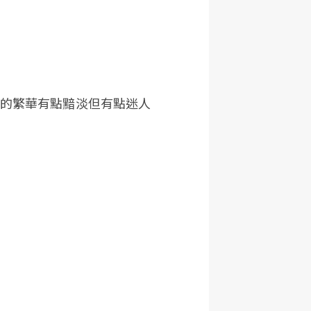
年前的繁華有點黯淡但有點迷人