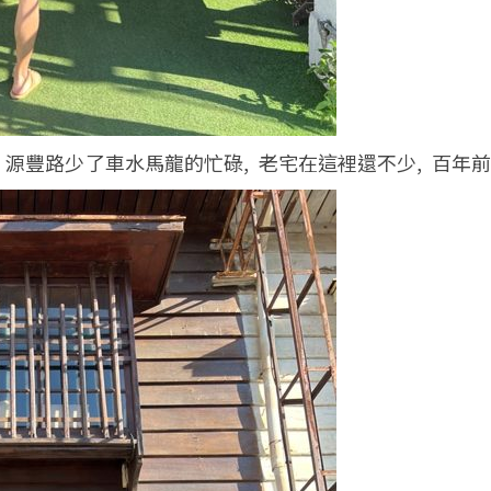
, 源豐路少了車水馬龍的忙碌, 老宅在這裡還不少, 百