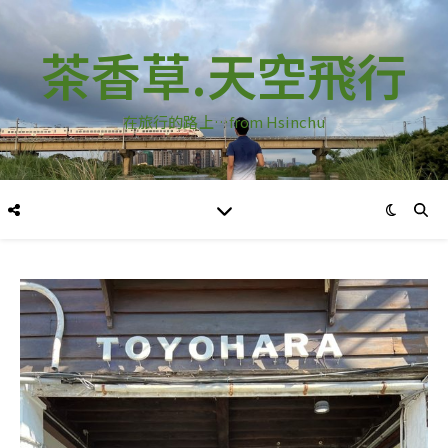
茶香草.天空飛行
在旅行的路上…from Hsinchu