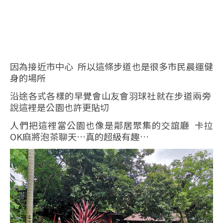
因為接近市中心 所以這條步道也是很多市民晨運健
身的場所
沿途各式各樣的早覺會山友會羽球社就在步道兩旁
說這裡是公園也許更貼切
人們把這裡當公園也像是鄰居聚集的交誼廳 卡拉
OK麻將泡茶聊天…真的超級有趣…