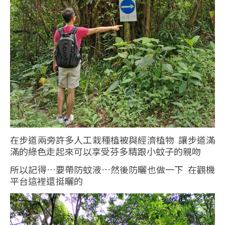
在步道兩旁許多人工栽種植被與經濟植物 讓步道滿
滿的綠色走起來可以享受芬多精跟小蚊子的親吻
所以記得…要帶防蚊液…然後防曬也做一下 在觀機
平台這裡還挺曬的