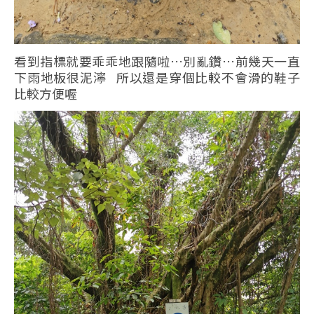
看到指標就要乖乖地跟隨啦…別亂鑽…前幾天一直
下雨地板很泥濘 所以還是穿個比較不會滑的鞋子
比較方便喔