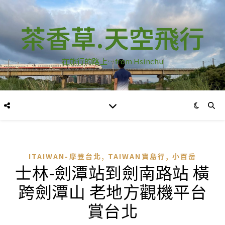
茶香草.天空飛行
在旅行的路上…from Hsinchu
,
,
ITAIWAN-摩登台北
TAIWAN寶島行
小百岳
士林-劍潭站到劍南路站 橫
跨劍潭山 老地方觀機平台
賞台北