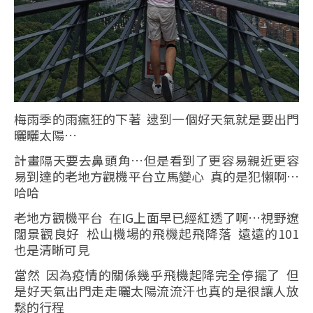
梅雨季的雨瘋狂的下著 逮到一個好天氣就是要出門
曬曬太陽…
計畫隔天要去鼻頭角…但是看到了更容易親近更容
易到達的老地方觀機平台立馬變心 真的是犯懶啊…
哈哈
老地方觀機平台 在IG上面早已經紅透了啊…視野遼
闊景觀良好 松山機場的飛機起飛降落 遠遠的101
也是清晰可見
當然 因為疫情的關係幾乎飛機起降完全停擺了 但
是好天氣出門走走曬太陽流流汗也真的是很讓人放
鬆的行程