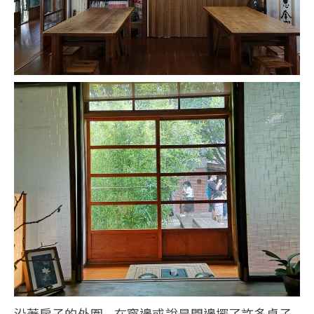
沿著房子的外圍 在窗邊或說是門邊擺了許多桌子