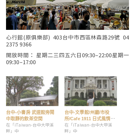
心行館(原俱樂部) 403台中市西區林森路29號 04
2375 9366
開放時間： 星期二三四五六日09:30–22:00星期一
09:30–17:00
台中-小書房 武道館旁鬧
台中-文學館/州廳/市役
中取靜的飲茶空間
所/Cafe 1911 日式風情半
在「iTaiwan-台中大甲溪
在「iTaiwan-台中大甲溪
日遊
畔」中
畔」中