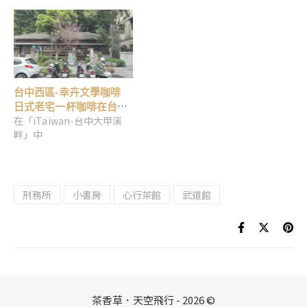
台中西區-幸卉文學咖啡
日式老宅一杯咖啡在台中
在「iTaiwan-台中大甲溪
文學館
畔」中
刑務所
小書房
心行茶館
武道館
茶香草．天空飛行 - 2026 ©