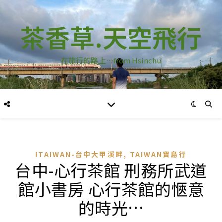
茶香草.天空飛行
在旅行的路上…from Hsinchu
,
ITAIWAN-台中大甲溪畔
TAIWAN寶島行
台中-心行茶館 刑務所武道
館小書房 心行茶館的愜意
的時光…