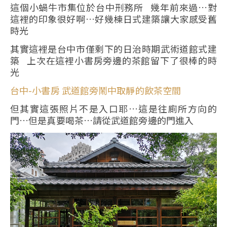
這個小蝸牛市集位於台中刑務所 幾年前來過…對
這裡的印象很好啊…好幾棟日式建築讓大家感受舊
時光
其實這裡是台中市僅剩下的日治時期武術道館式建
築 上次在這裡小書房旁邊的茶館留下了很棒的時
光
台中-小書房 武道館旁鬧中取靜的飲茶空間
但其實這張照片不是入口耶…這是往廁所方向的
門…但是真要喝茶…請從武道館旁邊的門進入