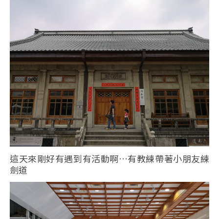
這天來剛好有遇到有活動啊…有教練帶著小朋友練
劍道