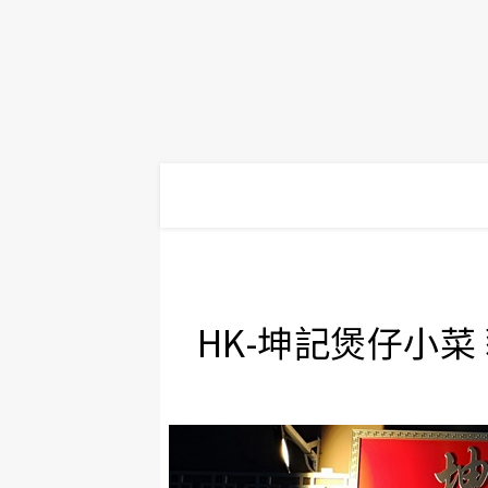
HK-坤記煲仔小