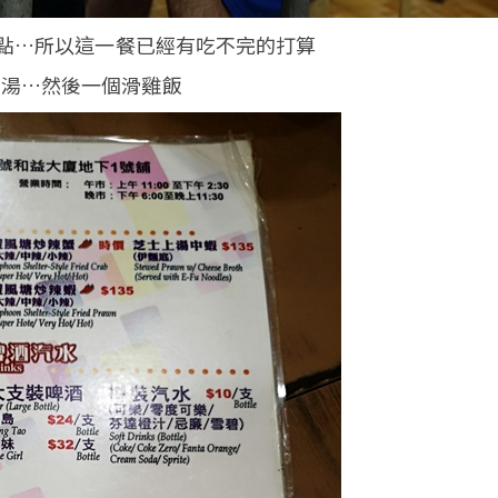
點…所以這一餐已經有吃不完的打算
骨湯…然後一個滑雞飯