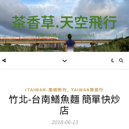
茶香草.天空飛行
在旅行的路上…from Hsinchu
,
ITAIWAN-風城新竹
TAIWAN寶島行
竹北-台南鱔魚麵 簡單快炒
店
2018-06-13