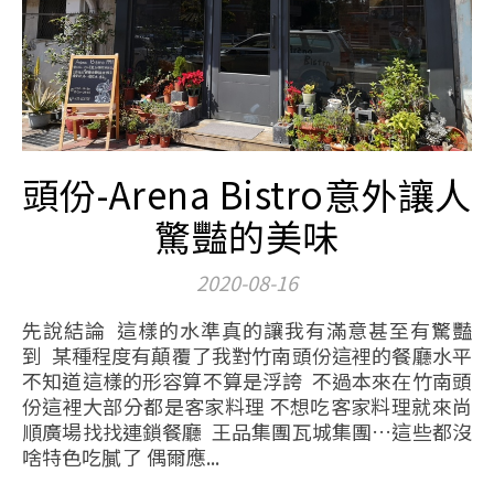
頭份-Arena Bistro意外讓人
驚豔的美味
2020-08-16
先說結論 這樣的水準真的讓我有滿意甚至有驚豔
到 某種程度有顛覆了我對竹南頭份這裡的餐廳水平
不知道這樣的形容算不算是浮誇 不過本來在竹南頭
份這裡大部分都是客家料理 不想吃客家料理就來尚
順廣場找找連鎖餐廳 王品集團瓦城集團…這些都沒
啥特色吃膩了 偶爾應...