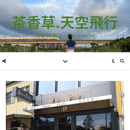
茶香草.天空飛行
在旅行的路上…from Hsinchu