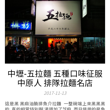
中壢-五拉麵 五種口味征服
中原人 排隊拉麵名店
2017-11-13
這是黑 黑麻油腩排魚介拉麵 一整碗端上來黑黑黑
的 真的相當特別啊 湯頭加了芝麻 而且使用的是魚