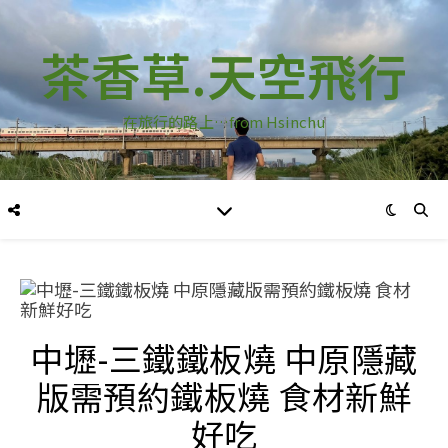
茶香草.天空飛行
在旅行的路上…from Hsinchu
中壢-三鐵鐵板燒 中原隱藏
版需預約鐵板燒 食材新鮮
好吃