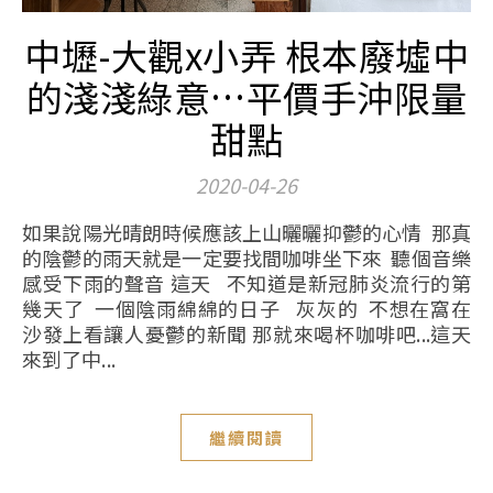
中壢-大觀x小弄 根本廢墟中
的淺淺綠意…平價手沖限量
甜點
2020-04-26
如果說陽光晴朗時候應該上山曬曬抑鬱的心情 那真
的陰鬱的雨天就是一定要找間咖啡坐下來 聽個音樂
感受下雨的聲音 這天 不知道是新冠肺炎流行的第
幾天了 一個陰雨綿綿的日子 灰灰的 不想在窩在
沙發上看讓人憂鬱的新聞 那就來喝杯咖啡吧...這天
來到了中...
繼續閱讀