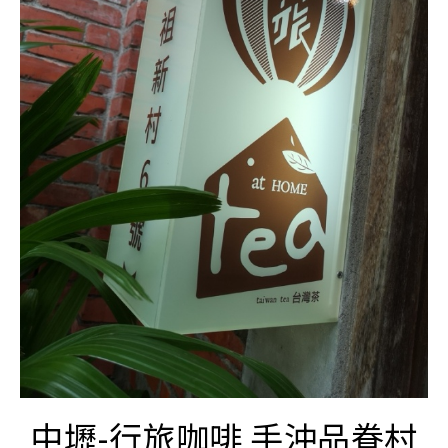
中壢-行旅咖啡 手沖品眷村