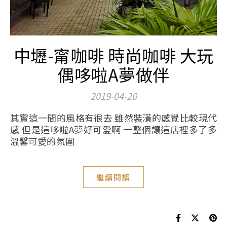
中壢-甯咖啡 時尚咖啡 大玩
偶哆啦A夢做伴
2019-04-20
其實這一間的風格有很去 雖然裝潢的感覺比較現代
感 但是這哆啦A夢好可愛啊 一整個讓這店裡多了多
溫馨可愛的氛圍
繼續閱讀