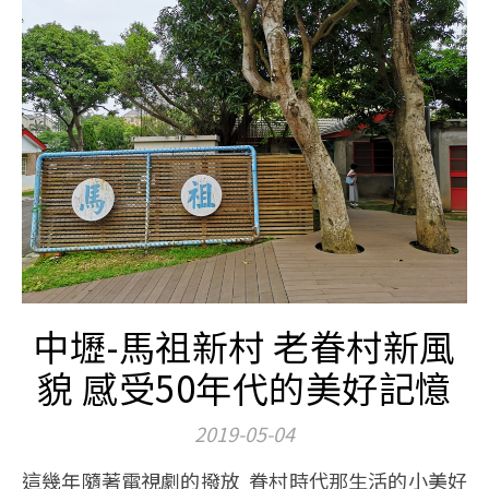
中壢-馬祖新村 老眷村新風
貌 感受50年代的美好記憶
2019-05-04
這幾年隨著電視劇的撥放 眷村時代那生活的小美好