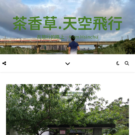
茶香草.天空飛行
在旅行的路上…from Hsinchu