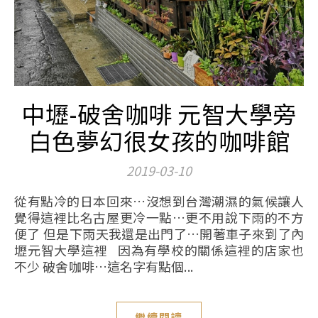
中壢-破舍咖啡 元智大學旁
白色夢幻很女孩的咖啡館
2019-03-10
從有點冷的日本回來…沒想到台灣潮濕的氣候讓人
覺得這裡比名古屋更冷一點…更不用說下雨的不方
便了 但是下雨天我還是出門了…開著車子來到了內
壢元智大學這裡 因為有學校的關係這裡的店家也
不少 破舍咖啡…這名字有點個...
繼續閱讀