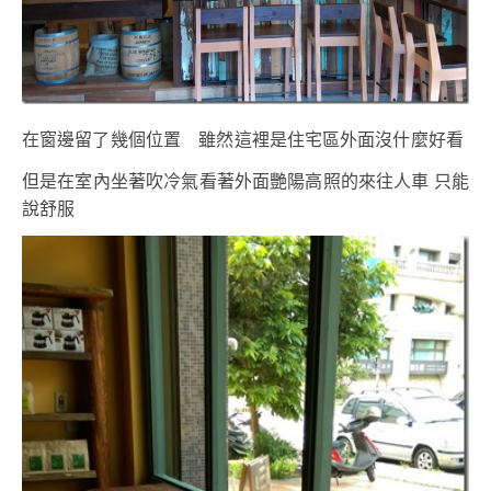
在窗邊留了幾個位置 雖然這裡是住宅區外面沒什麼好看
但是在室內坐著吹冷氣看著外面艷陽高照的來往人車 只能
說舒服