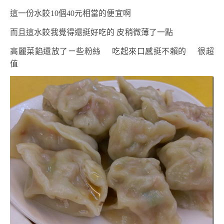
這一份水餃10個40元相當的便宜啊
而且這水餃我覺得還挺好吃的 皮稍微薄了一點
高麗菜餡還放了ㄧ些粉絲 吃起來口感挺不賴的 很超
值