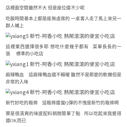
店裡面空間雖然不大 但是座位還不少呢
吃飯時間基本上都是座無虛席的 一桌客人走了馬上來另一
群人補上
這裡東西選擇很多耶 想吃什麼幾乎都有
菜單長長的一
張 標準的小吃店
麻辣鴨血
這麻辣鴨血還不賴喔 雖然不是那麼的軟嫩但是
非常的入味
新竹好吃的粄條 這粄條還蠻Q彈的不愧是新竹的粄條啊
算是很清爽的味道配料稍微簡單了點 所以吃起來我覺得
還OK而已