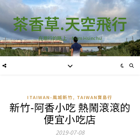
茶香草.天空飛行
在旅行的路上…from Hsinchu
,
ITAIWAN-風城新竹
TAIWAN寶島行
新竹-阿香小吃 熱鬧滾滾的
便宜小吃店
2019-07-08