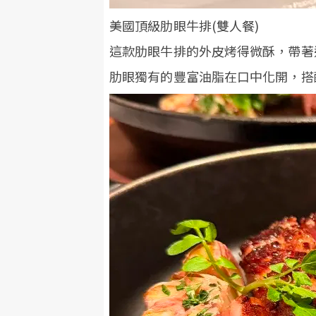
美國頂級肋眼牛排(雙人餐)
這款肋眼牛排的外皮烤得微酥，帶著
肋眼獨有的豐富油脂在口中化開，搭