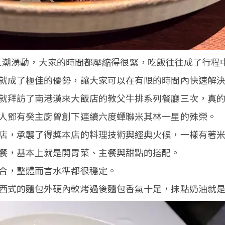
場周邊人潮湧動，大家的時間都壓縮得很緊，吃飯往往成了行
就成了極佳的優勢，讓大家可以在有限的時間內快速解
就拜訪了南港漢來大飯店的教父牛排系列餐廳三次，真
人鄧有癸主廚曾創下連續六度蟬聯米其林一星的殊榮。
店，承襲了得獎本店的料理技術與經典火候，一樣有著
餐，基本上就是開胃菜、主餐與甜點的搭配。
合，整體而言水準都很穩定。
西式的麵包外硬內軟烤過後麵包香氣十足，抹點奶油就