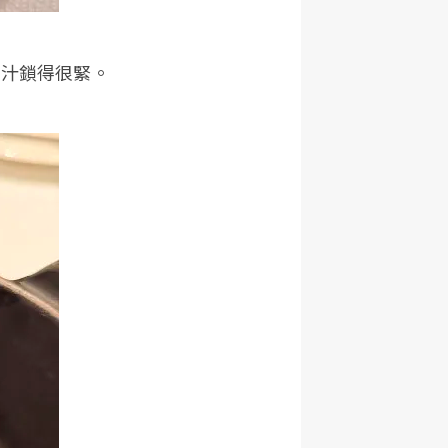
肉汁鎖得很緊。