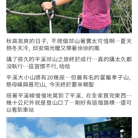
秋高氣爽的日子, 不爬個郊山著實太可惜啊…夏天
熱冬天冷, 邱安陽光暖又帶著徐徐的風
講了很久的平溪郊山之旅終於成行…真的講太久都
沒執行…這習慣不行, 哈哈
平溪大小山頭有20幾座…但最有名的當屬孝子山,
慈母峰與普陀山, 今天終於要來朝聖
搭著平溪線慢慢地晃到了平溪, 在全家買完東西…
幾十公尺外就是登山口了…剛好有這個路標…還可
以看到車站