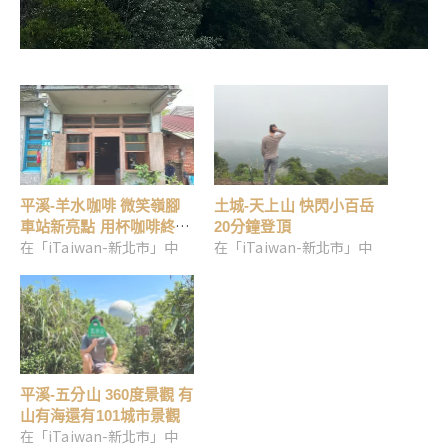
平溪-羊水咖啡 微笑嶺腳
土城-天上山 快閃小百岳
車站新亮點 用杯咖啡終結
20分鐘登頂
在「iTaiwan-新北市」中
在「iTaiwan-新北市」中
疲勞
平溪-五分山 360度景觀 有
山有海還有101城市景觀
在「iTaiwan-新北市」中