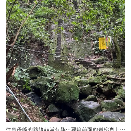
往慈母峰的路線非常有趣…要嘛前面的岩梯直上…