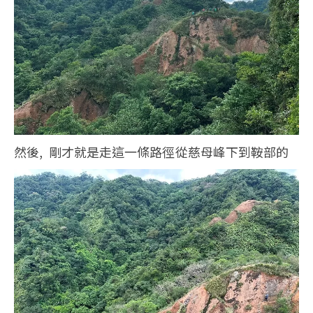
然後, 剛才就是走這一條路徑從慈母峰下到鞍部的