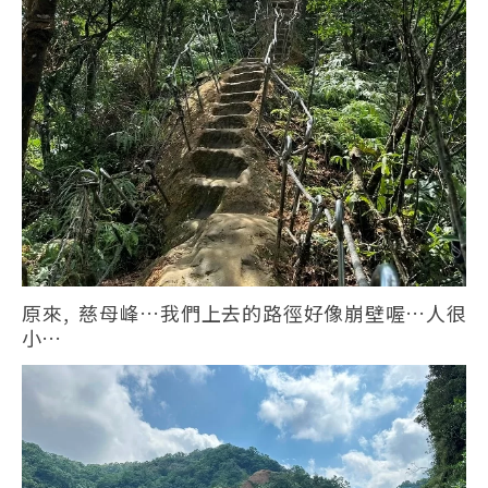
原來, 慈母峰…我們上去的路徑好像崩壁喔…人很
小…