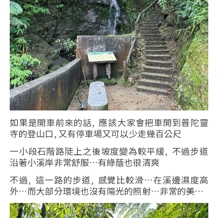
如果是開車前來的話, 應該大家會把車開到普陀靈
寺的登山口, 又有停車場又可以少走幾百公尺
一小段石階路陡上之後坡度變為較平緩, 不過步道
沿著小溪岸非常舒服…有綠蔭也很清爽
不過, 這一路的步道, 感覺比較滑…在溪邊濕度高
外…而大部分環境也沒有陽光的照射…非常的美…