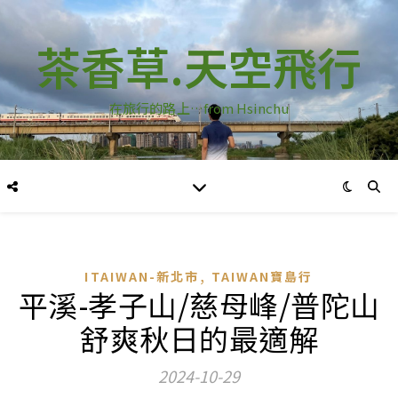
茶香草.天空飛行
在旅行的路上…from Hsinchu
,
ITAIWAN-新北市
TAIWAN寶島行
平溪-孝子山/慈母峰/普陀山
舒爽秋日的最適解
2024-10-29