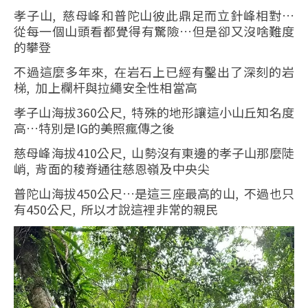
孝子山, 慈母峰和普陀山彼此鼎足而立針峰相對…
從每一個山頭看都覺得有驚險…但是卻又沒啥難度
的攀登
不過這麼多年來, 在岩石上已經有鑿出了深刻的岩
梯, 加上欄杆與拉繩安全性相當高
孝子山海拔360公尺, 特殊的地形讓這小山丘知名度
高…特別是IG的美照瘋傳之後
慈母峰海拔410公尺, 山勢沒有東邊的孝子山那麼陡
峭, 背面的稜脊通往慈恩嶺及中央尖
普陀山海拔450公尺…是這三座最高的山, 不過也只
有450公尺, 所以才說這裡非常的親民