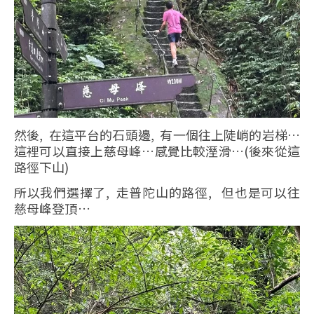
然後, 在這平台的石頭邊, 有一個往上陡峭的岩梯…
這裡可以直接上慈母峰…感覺比較溼滑…(後來從這
路徑下山)
所以我們選擇了, 走普陀山的路徑, 但也是可以往
慈母峰登頂…