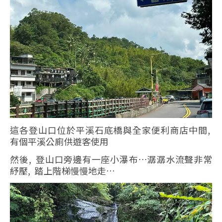
這各登山口位於平溪石底橋與全家便利商店中間,
有個平溪公廁供遊客使用
然後, 登山口旁邊有一座小瀑布…潺潺水流聲非常
紓壓, 踏上階梯慢慢地走…