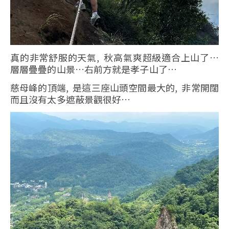
真的非常舒服的天氣, 秋高氣爽超級適合上山了…
層層疊疊的山景…右前方就是孝子山了…
慈母峰的頂端, 是這三座山頭空間最大的, 非常開闊
而且沒有太多遮蔽景觀很好…