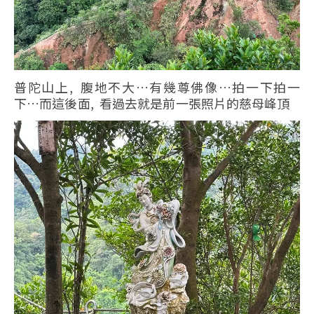
普陀山上, 腹地不大…有幾尊佛像…拍一下拍一
下…而這後面, 看過去就是前一張照片的慈母峰頂