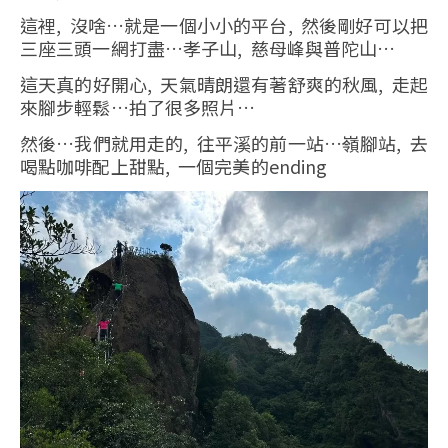
這裡, 沒啥…就是一個小小的平台, 然後剛好可以把
三座三頭一網打盡…孝子山, 慈母峰與普陀山…
這天真的好開心, 天氣晴朗還有著舒爽的秋風, 走起
來腳步輕鬆…拍了很多照片…
然後…我們就用走的, 往平溪的前一站…嶺腳站, 去
喝點咖啡配上甜點, 一個完美的ending