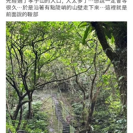
先經過了孝子山的入口, 人太多了…想說一定會等
很久…於是沿著有點陡峭的山壁走下來…這裡就是
前面說的鞍部