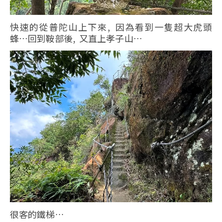
快速的從普陀山上下來, 因為看到一隻超大虎頭
蜂…回到鞍部後, 又直上孝子山…
很客的鐵梯…