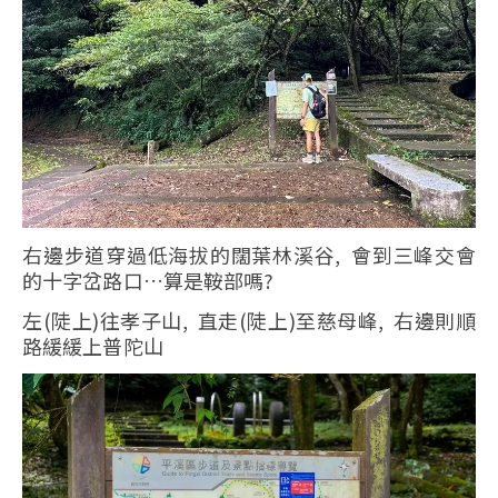
右邊步道穿過低海拔的闊葉林溪谷, 會到三峰交會
的十字岔路口…算是鞍部嗎?
左(陡上)往孝子山, 直走(陡上)至慈母峰, 右邊則順
路緩緩上普陀山