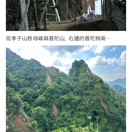
從孝子山慈母峰與普陀山, 右邊的普陀稍高…