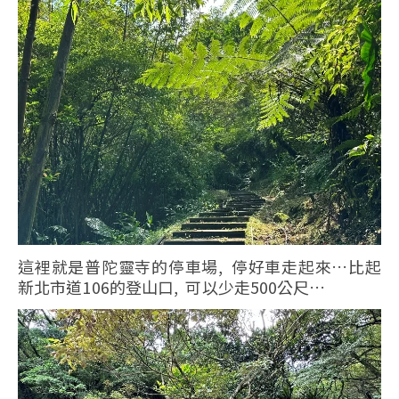
這裡就是普陀靈寺的停車場, 停好車走起來…比起
新北市道106的登山口, 可以少走500公尺…