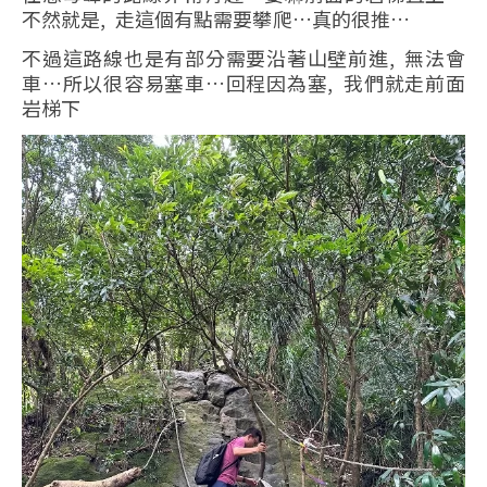
不然就是, 走這個有點需要攀爬…真的很推…
不過這路線也是有部分需要沿著山壁前進, 無法會
車…所以很容易塞車…回程因為塞, 我們就走前面
岩梯下