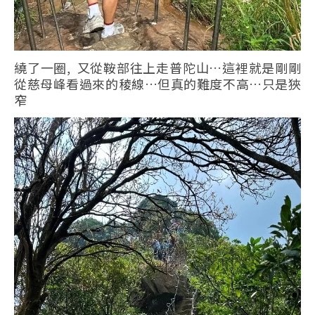
繞了一圈, 又從鞍部往上走普陀山…這裡就是剛剛
從慈母峰看過來的稜線…但真的難度不高…只是狹
窄