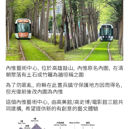
內惟藝術中心, 位於高雄鼓山, 內惟原名內圍, 在清
朝聚落有土石或竹籬為牆垣稱之圍
為了防匪亂, 府縣在此置兵鎮守保護地方因而得名,
但光復前後改內圍為內惟
這個內惟藝術中心, 由高美館/高史博/電影館三館共
同建構, 希望提供新的有創意的藝文體驗