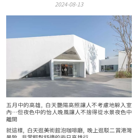
2024-08-13
五月中的高雄, 白天艷陽高照讓人不考慮地躲入室
內…但夜色中的怡人晚風讓人不捨得從水景夜色中
離開
就這樣, 白天逛美術館泡咖啡廳, 晚上逛駁二賞港灣
景致, 非常輕鬆舒適的兩日高雄行