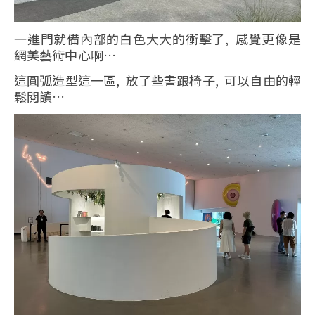
一進門就備內部的白色大大的衝擊了, 感覺更像是
網美藝術中心啊…
這圓弧造型這一區, 放了些書跟椅子, 可以自由的輕
鬆閱讀…