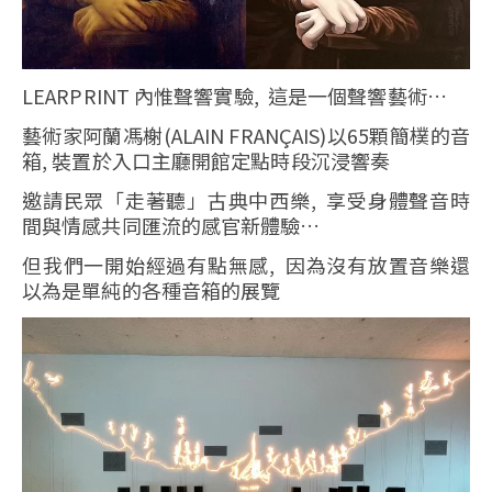
LEARPRINT 內惟聲響實驗, 這是一個聲響藝術…
藝術家阿蘭馮榭(ALAIN FRANÇAIS)以65顆簡樸的音
箱, 裝置於入口主廳開館定點時段沉浸響奏
邀請民眾「走著聽」古典中西樂, 享受身體聲音時
間與情感共同匯流的感官新體驗…
但我們一開始經過有點無感, 因為沒有放置音樂還
以為是單純的各種音箱的展覽