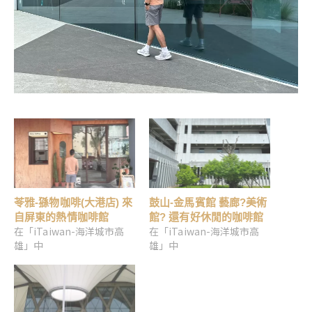
苓雅-猻物咖啡(大港店) 來
鼓山-金馬賓館 藝廊?美術
自屏東的熱情咖啡館
館? 還有好休閒的咖啡館
在「iTaiwan-海洋城市高
在「iTaiwan-海洋城市高
雄」中
雄」中