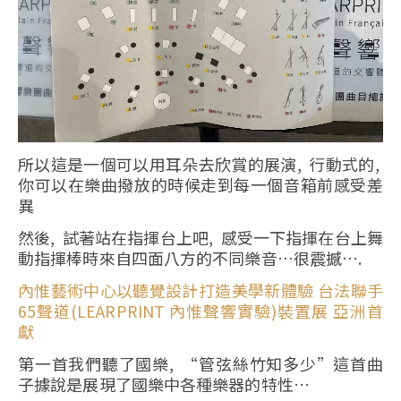
所以這是一個可以用耳朵去欣賞的展演, 行動式的,
你可以在樂曲撥放的時候走到每一個音箱前感受差
異
然後, 試著站在指揮台上吧, 感受一下指揮在台上舞
動指揮棒時來自四面八方的不同樂音…很震撼….
內惟藝術中心以聽覺設計打造美學新體驗 ​​​​​​​台法聯手
65聲道(LEARPRINT 內惟聲響實驗)裝置展 亞洲首
獻
第一首我們聽了國樂, “管弦絲竹知多少”這首曲
子據說是展現了國樂中各種樂器的特性…