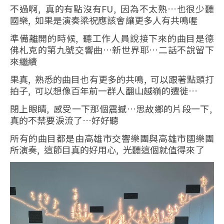
不過啊, 真的有點沒有FU, 因為不太熟…也很少聽
國樂, 如果是演奏梁祝應該會讓更多人有共鳴喔
準備離開的時候, 聽工作人員說接下來的曲目是德
佛札克的第九號交響曲…新世界耶…二話不說留下
來繼續
果真, 熟悉的曲目也有更多的共鳴, 可以跟著點頭打
拍子, 可以想像百年前一群人翻山越嶺的遷徙…
閉上眼睛, 感受一下那個震撼…思故鄉的片段一下,
真的不禁要淚流了…好好聽
所有的曲目都是由高雄市交響樂團與高雄市國樂團
所演奏, 這節目真的好用心, 光聽這個就值得來了