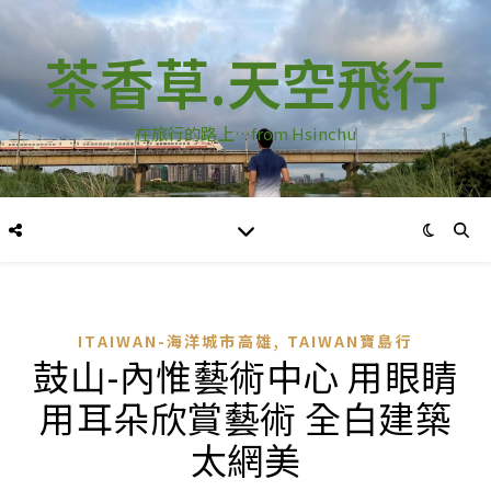
茶香草.天空飛行
在旅行的路上…from Hsinchu
,
ITAIWAN-海洋城市高雄
TAIWAN寶島行
鼓山-內惟藝術中心 用眼睛
用耳朵欣賞藝術 全白建築
太網美