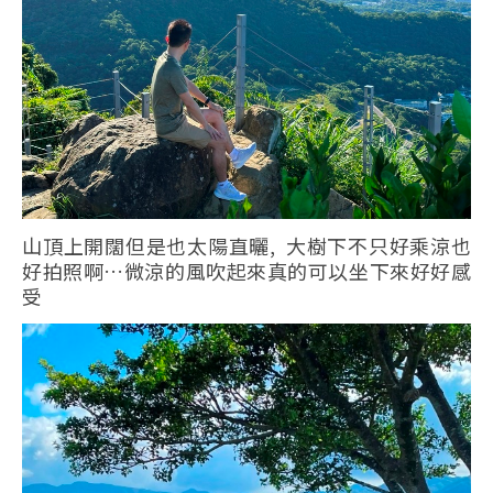
山頂上開闊但是也太陽直曬, 大樹下不只好乘涼也
好拍照啊…微涼的風吹起來真的可以坐下來好好感
受