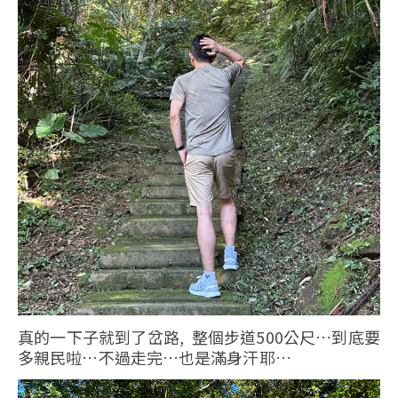
真的一下子就到了岔路, 整個步道500公尺…到底要
多親民啦…不過走完…也是滿身汗耶…