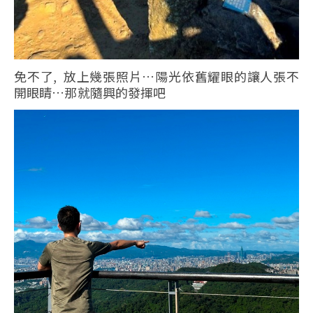
免不了, 放上幾張照片…陽光依舊耀眼的讓人張不
開眼睛…那就隨興的發揮吧