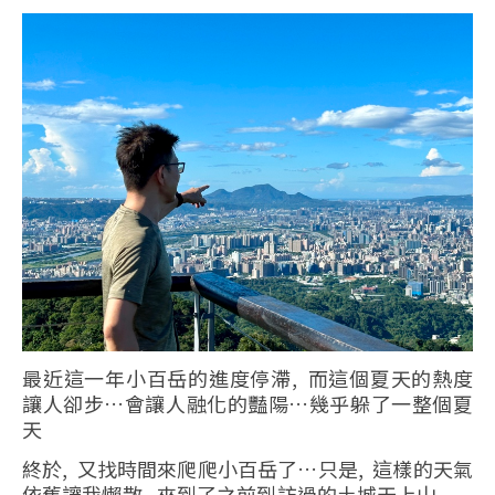
最近這一年小百岳的進度停滯, 而這個夏天的熱度
讓人卻步…會讓人融化的豔陽…幾乎躲了一整個夏
天
終於, 又找時間來爬爬小百岳了…只是, 這樣的天氣
依舊讓我懶散, 來到了之前到訪過的土城天上山