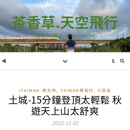
茶香草.天空飛行
在旅行的路上…from Hsinchu
,
,
ITAIWAN-新北市
TAIWAN寶島行
小百岳
土城-15分鐘登頂太輕鬆 秋
遊天上山太舒爽
2023-11-02