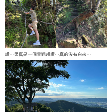
讚…果真是一個景觀超讚…真的沒有白來…