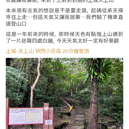
本來很有志氣的想說是不是要走路, 起碼從承天禪
寺往上走…但這天氣又讓我放棄…我們騎了機車直
達登山口
這是一年前來的時候, 那時候天色有點陰上山遇到
了一片迷霧四處白牆, 今天天氣太好一定有好景觀
土城-天上山 快閃小百岳 20分鐘登頂