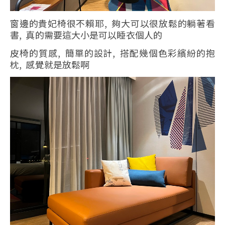
窗邊的貴妃椅很不賴耶, 夠大可以很放鬆的躺著看
書, 真的需要這大小是可以睡衣個人的
皮椅的質感, 簡單的設計, 搭配幾個色彩繽紛的抱
枕, 感覺就是放鬆啊