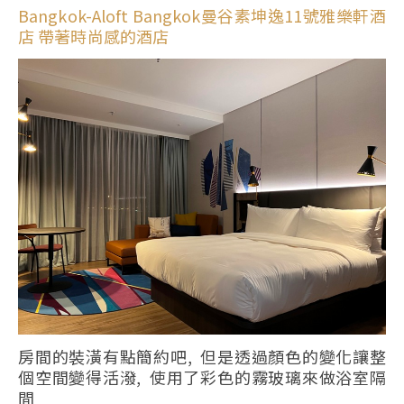
Bangkok-Aloft Bangkok曼谷素坤逸11號雅樂軒酒
店 帶著時尚感的酒店
房間的裝潢有點簡約吧, 但是透過顏色的變化讓整
個空間變得活潑, 使用了彩色的霧玻璃來做浴室隔
間