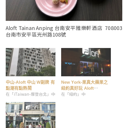
Aloft Tainan Anping 台南安平雅樂軒酒店 708003
台南市安平區光州路108號
中山-Aloft 中山 W副牌 有
New York-果真大蘋果之
點潮有點熱鬧
紐約真好玩 Aloft
在「iTaiwan-摩登台北」中
在「紐約」中
Manhattan Downtown-
Financial District簡單方
便 轉個彎到世貿大樓