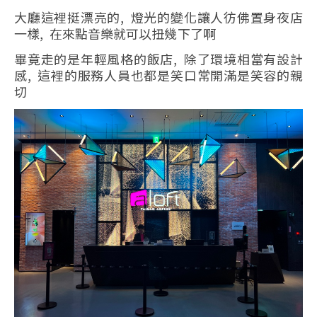
大廳這裡挺漂亮的, 燈光的變化讓人彷佛置身夜店
一樣, 在來點音樂就可以扭幾下了啊
畢竟走的是年輕風格的飯店, 除了環境相當有設計
感, 這裡的服務人員也都是笑口常開滿是笑容的親
切