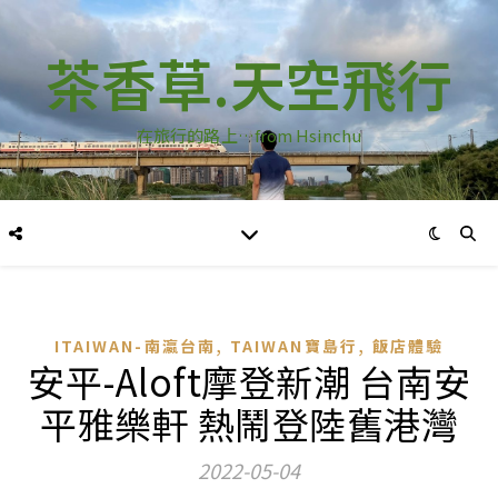
茶香草.天空飛行
在旅行的路上…from Hsinchu
,
,
ITAIWAN-南瀛台南
TAIWAN寶島行
飯店體驗
安平-Aloft摩登新潮 台南安
平雅樂軒 熱鬧登陸舊港灣
2022-05-04