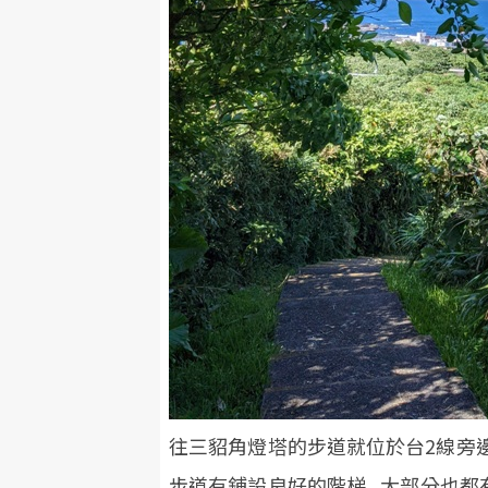
往三貂角燈塔的步道就位於台2線旁邊,
步道有鋪設良好的階梯, 大部分也都