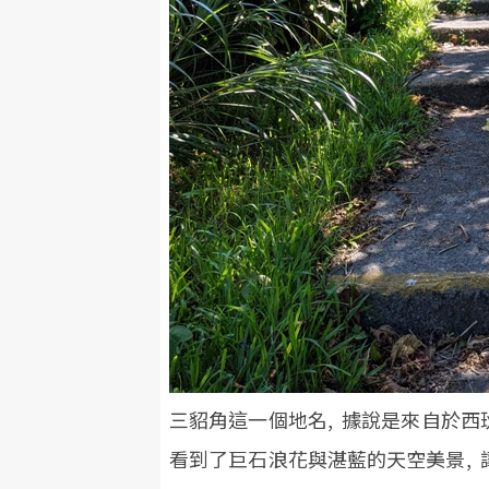
三貂角這一個地名, 據說是來自於西
看到了巨石浪花與湛藍的天空美景, 讓他