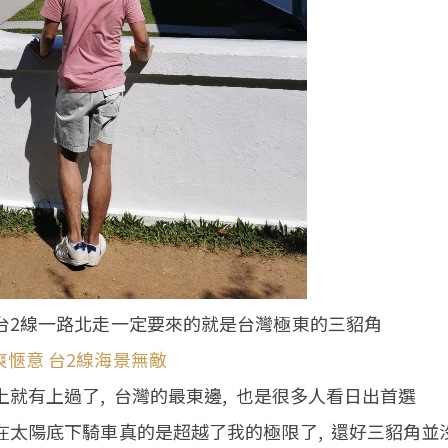
著台2線一路北走一定要來的就是台灣極東的三貂角
爽愜意 台2線海景無敵
上就有上過了, 台灣的最東邊, 也是很多人看日出首選
在太陽底下騎車真的是超越了我的極限了, 還好三貂角並