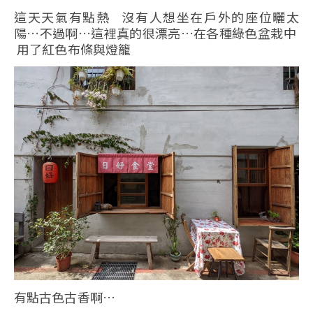
這天天氣有點熱 沒有人想坐在戶外的座位曬太
陽…不過啊…這裡真的很漂亮…在各種綠色盆栽中
用了紅色布條與燈籠
有點古色古香啊…