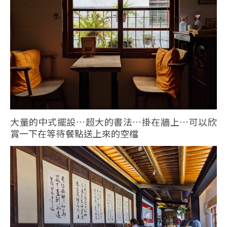
大量的中式擺設…超大的書法…掛在牆上…可以欣
賞一下在等待餐點送上來的空檔