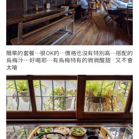
簡單的套餐…很OK的…價格也沒有特別高…搭配的
烏梅汁…好喝耶…有烏梅特有的微微酸甜 又不會
太嗆