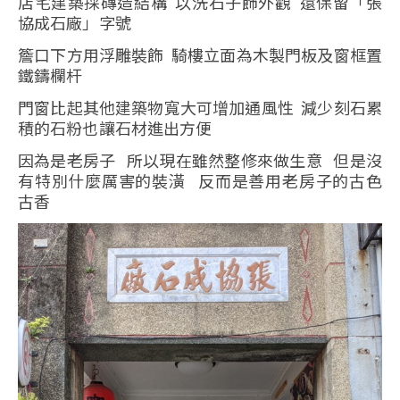
店宅建築採磚造結構 以洗石子飾外觀 還保留「張
協成石廠」字號
簷口下方用浮雕裝飾 騎樓立面為木製門板及窗框置
鐵鑄欄杆
門窗比起其他建築物寬大可增加通風性 減少刻石累
積的石粉也讓石材進出方便
因為是老房子 所以現在雖然整修來做生意 但是沒
有特別什麼厲害的裝潢 反而是善用老房子的古色
古香