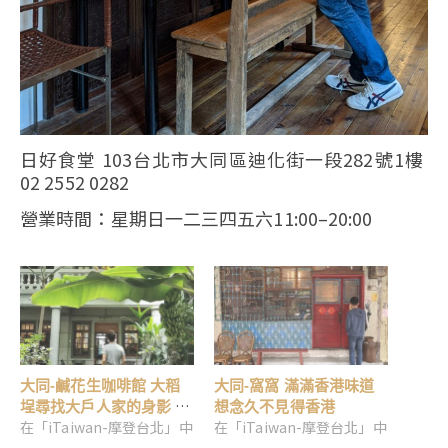
日好食堂 103台北市大同區迪化街一段282號1樓
02 2552 0282
營業時間：星期日一二三四五六11:00–20:00
大同-鹹花生咖啡館 大稻
大同-窩窩 滿滿香港味道
埕尋找大戶人家的身影 老
想念久不見得香港
在「iTaiwan-摩登台北」中
在「iTaiwan-摩登台北」中
宅新風味