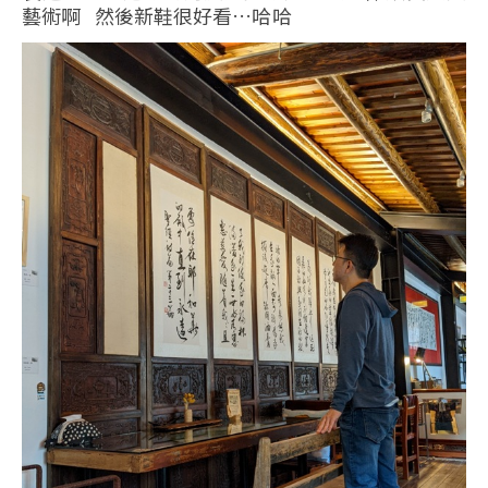
藝術啊 然後新鞋很好看…哈哈