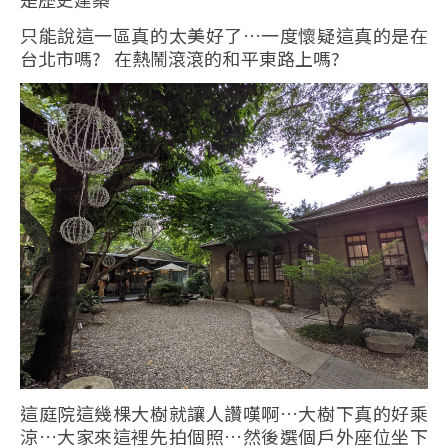
只能說這一區真的太美好了…一度懷疑這真的是在
台北市嗎? 在熱鬧滾滾的和平東路上嗎?
這庭院這幾棵大樹就讓人讚嘆啊…大樹下真的好乘
涼…大家來這裡先拍個照…然後選個戶外座位坐下