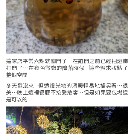
這家店平常六點就關門了…在離開之前已經把燈飾
打開了…在夜色微微的降落時候 這些燈求妝點了
整個空間
冬天還沒來 但這燈光地的溫暖輕易地搖晃著…很
美…晚上這裡餐廳不接受散客…但是如果要包場還
是可以的