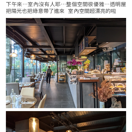
下午來…室內沒有人耶…整個空間很優雅…透明屋
把陽光也把綠意帶了進來 室內空間超漂亮的啦