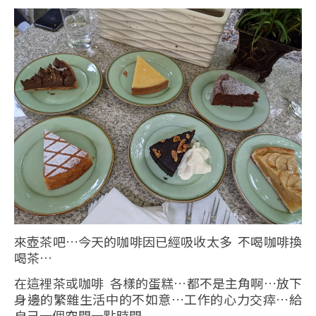
來壺茶吧…今天的咖啡因已經吸收太多 不喝咖啡換
喝茶…
在這裡茶或咖啡 各樣的蛋糕…都不是主角啊…放下
身邊的繁雜生活中的不如意…工作的心力交瘁…給
自己一個空間一點時間