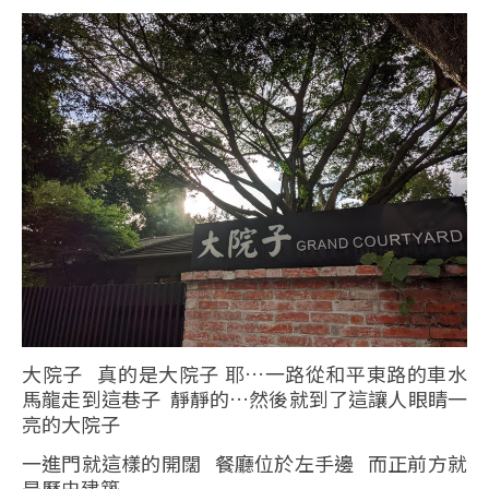
大院子 真的是大院子 耶…一路從和平東路的車水
馬龍走到這巷子 靜靜的…然後就到了這讓人眼睛一
亮的大院子
一進門就這樣的開闊 餐廳位於左手邊 而正前方就
是歷史建築