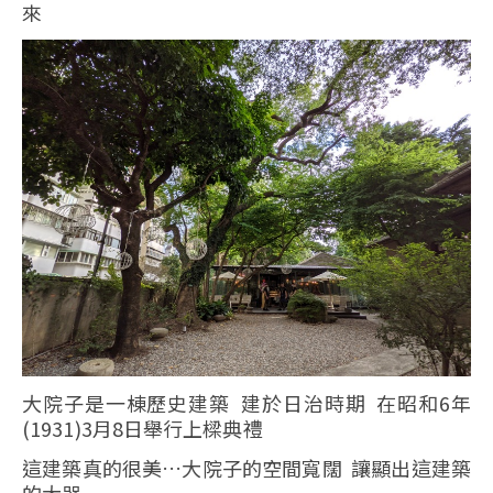
來
大院子是一棟歷史建築 建於日治時期 在昭和6年
(1931)3月8日舉行上樑典禮
這建築真的很美…大院子的空間寬闊 讓顯出這建築