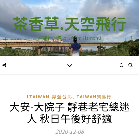
茶香草.天空飛行
在旅行的路上…from Hsinchu
,
ITAIWAN-摩登台北
TAIWAN寶島行
大安-大院子 靜巷老宅總迷
人 秋日午後好舒適
2020-12-08