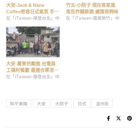
大安-Jack & Nana
竹北-小院子 現在客家風
Coffee密巷日式氣氛 手沖
馬告炸雞酥脆 總匯很夠味
在「iTaiwan-摩登台北」中
在「iTaiwan-風城新竹」中
好好喝
大安-厲害的勵進 台電員
工福利餐廳 最適合寒流天
在「iTaiwan-摩登台北」中
的酸菜白肉鍋
和平東路
大安
大院子
日式
溫州街