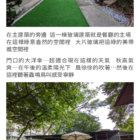
在主建築的旁邊 這一棟玻璃建築就是餐廳的主場
在這樣綠意盎然的空間裡 大片玻璃把這綠的美帶
進空間裡
門口的大洋傘…超適合現在這樣的天氣 秋高氣
爽…在午後的溫柔陽光下 風徐徐的吹著…然後在
這裡聽著蟲鳴鳥叫感受寧靜