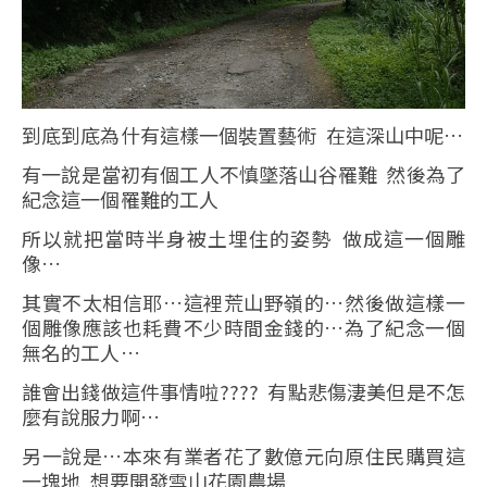
到底到底為什有這樣一個裝置藝術 在這深山中呢…
有一說是當初有個工人不慎墜落山谷罹難 然後為了
紀念這一個罹難的工人
所以就把當時半身被土埋住的姿勢 做成這一個雕
像…
其實不太相信耶…這裡荒山野嶺的…然後做這樣一
個雕像應該也耗費不少時間金錢的…為了紀念一個
無名的工人…
誰會出錢做這件事情啦???? 有點悲傷淒美但是不怎
麼有說服力啊…
另一說是…本來有業者花了數億元向原住民購買這
一塊地 想要開發雪山花園農場