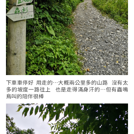
下車車停好 用走的…大概兩公里多的山路 沒有太
多的坡度一路往上 也是走得滿身汗的…但有蟲鳴
鳥叫的陪伴很棒