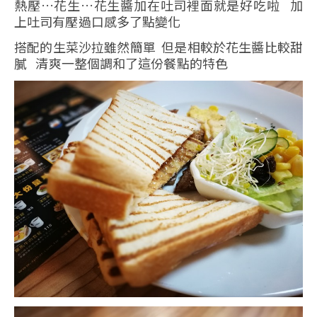
熱壓…花生…花生醬加在吐司裡面就是好吃啦 加
上吐司有壓過口感多了點變化
搭配的生菜沙拉雖然簡單 但是相較於花生醬比較甜
膩 清爽一整個調和了這份餐點的特色