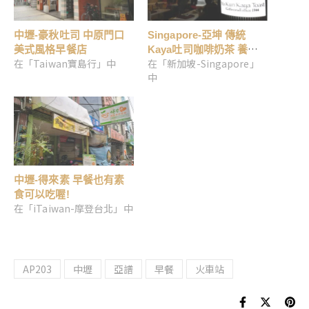
中壢-豪秋吐司 中原門口
Singapore-亞坤 傳統
美式風格早餐店
Kaya吐司咖啡奶茶 養生
在「Taiwan寶島行」中
在「新加坡-Singapore」
蛋半生熟啊!
中
中壢-得來素 早餐也有素
食可以吃喔!
在「iTaiwan-摩登台北」中
AP203
中壢
亞譜
早餐
火車站