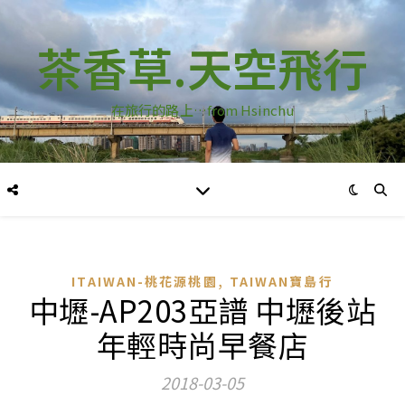
茶香草.天空飛行
在旅行的路上…from Hsinchu
,
ITAIWAN-桃花源桃園
TAIWAN寶島行
中壢-AP203亞譜 中壢後站
年輕時尚早餐店
2018-03-05