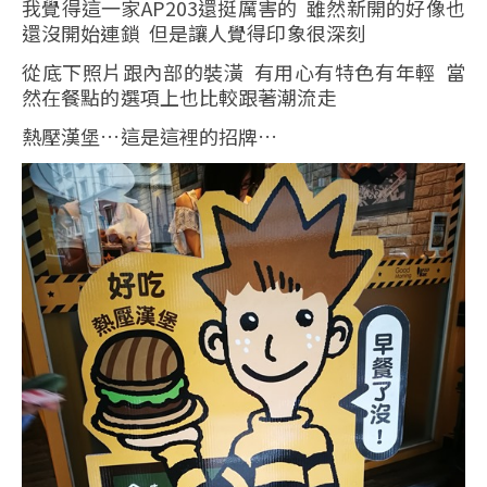
我覺得這一家AP203還挺厲害的 雖然新開的好像也
還沒開始連鎖 但是讓人覺得印象很深刻
從底下照片跟內部的裝潢 有用心有特色有年輕 當
然在餐點的選項上也比較跟著潮流走
熱壓漢堡…這是這裡的招牌…