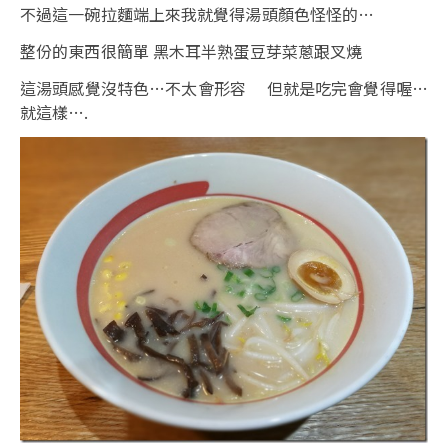
不過這一碗拉麵端上來我就覺得湯頭顏色怪怪的…
整份的東西很簡單 黑木耳半熟蛋豆芽菜蔥跟叉燒
這湯頭感覺沒特色…不太會形容 但就是吃完會覺得喔…
就這樣….