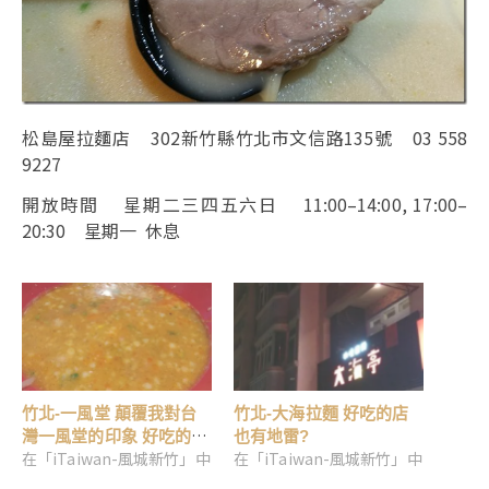
松島屋拉麵店 302新竹縣竹北市文信路135號 03 558
9227
開放時間 星期二三四五六日 11:00–14:00, 17:00–
20:30 星期一 休息
竹北-一風堂 顛覆我對台
竹北-大海拉麵 好吃的店
灣一風堂的印象 好吃的赤
也有地雷?
在「iTaiwan-風城新竹」中
在「iTaiwan-風城新竹」中
丸豚骨拉麵