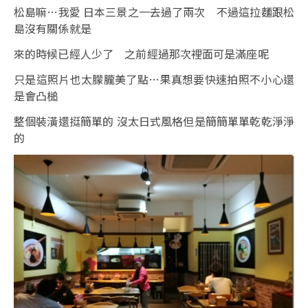
松島嘛…我愛 日本三景之一去過了兩次 不過這拉麵跟松
島沒有關係就是
來的時候已經人少了 之前經過那次裡面可是滿座呢
只是這照片也太朦朧美了點…果真想要快速拍照不小心還
是會凸槌
整個裝潢還挺簡單的 沒太日式風格但是簡簡單單乾乾淨淨
的