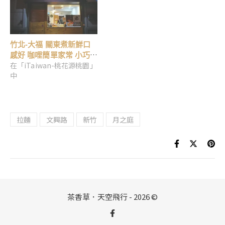
竹北-大福 關東煮新鮮口
感好 咖哩簡單家常 小巧
在「iTaiwan-桃花源桃園」
日式食堂
中
拉麵
文興路
新竹
月之庭
茶香草．天空飛行 - 2026 ©