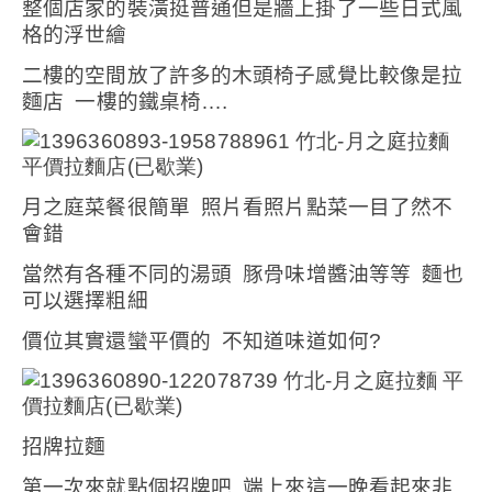
整個店家的裝潢挺普通但是牆上掛了一些日式風
格的浮世繪
二樓的空間放了許多的木頭椅子感覺比較像是拉
麵店
一樓的鐵桌椅….
月之庭菜餐很簡單
照片看照片點菜一目了然不
會錯
當然有各種不同的湯頭
豚骨味增醬油等等
麵也
可以選擇粗細
價位其實還蠻平價的
不知道味道如何
?
招牌拉麵
第一次來就點個招牌吧
端上來這一晚看起來非