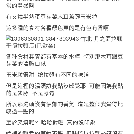
常的豐盛阿
有叉燒半熟蛋豆芽菜木耳蔥跟玉米粒
這多種的食材各種顏色真的是有色有香啊
各種食材其實都有基本的水準
特別那木耳跟豆
芽菜的清脆口感
玉米粒很甜
讓拉麵有不同的味道
但是這裡的湯頭讓我點沒感覺耶
可能因為我點
的是醬豚
不是豚骨
所以那湯頭沒有濃郁的香氣
這是整個我覺得比
較遜一點的
至於叉燒呢
?
哈哈對喔
真的沒印象
這裡的麵煮的算還不錯
但味道以拉麵來講沒有