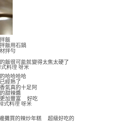
拌飯
拌飯用石鍋
材拌勻
的飯很可能就變得太焦太硬了
的哈哈哈哈
已經熟了
香氣真的十足阿
的甜辣醬
更加豐富
好吃
邊攤買的辣炒年糕
超級好吃的