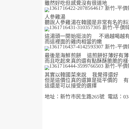
雖然好吃但感覺沒有很道地
人參雞湯
聽說人參雞湯在韓國是非常有名的料
這湯頭一開始挺淡的
不過越喝越
而這裡面的雞肉相當的嫩
最後是海鮮煎餅
這煎餅好薄好有薄
而且吃起來真的還有點酥酥脆脆的樣
其實以韓國菜來說
我覺得還好
但是這價位真的還算是挺平價的
有
這還是可以接受的選擇
地址：新竹市民生路
265
號 電話：
03