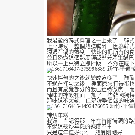
我最愛的韓式料理之一上來了
韓式
上桌時候一整個熱騰騰阿
因為韓式
透過石鍋的熱度
快速的把所有的食
並且透過這個熱度讓飯部分產生鍋巴
所以一上桌得立即拌飯
不然在底下
快速拌勻的之後就變成這樣了
醜醜
不過在拌勻之後
裡面原來打得蛋也
而且有感覺部分的飯已經稍微焦
而
辣味的拌飯裡面
加了一些韓國獨特
那味道不太辣
但是讓整個飯的味道
辣炒年糕
我還一直記得那一年在首爾街頭的路
不過這辣炒年糕的辣度不重
只是這年糕好
Q
阿
熟度剛剛好