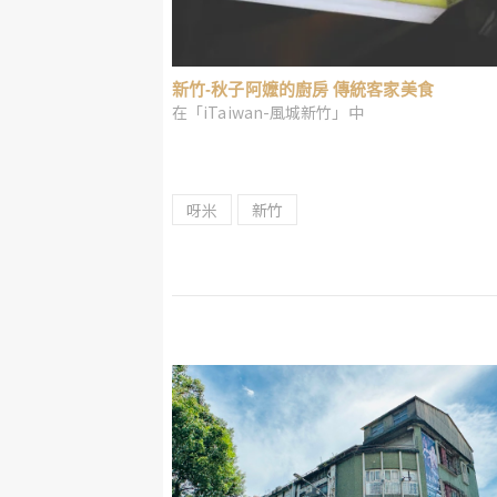
新竹-秋子阿嬤的廚房 傳統客家美食
在「iTaiwan-風城新竹」中
呀米
新竹