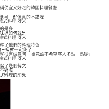
稱便宜又好吃的韓國料理餐廳
紙阿
好像真的不錯喔
的是多
味道如何就是
釋了他們的料理特色
點三道就一定飽了
就很有誠意阿
畢竟誰不希望客人多點一點呢
?
寫了幾個韓文
不對喔
式料理的印象