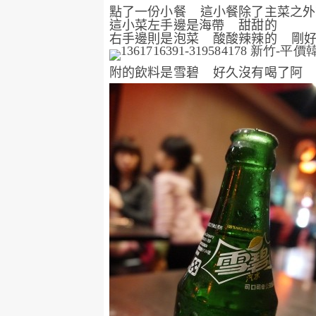
點了一份小餐
這小餐除了主菜之外
這小菜左手邊是海帶
甜甜的
右手邊則是泡菜
酸酸辣辣的
剛
附的飲料是雪碧
好久沒有喝了阿