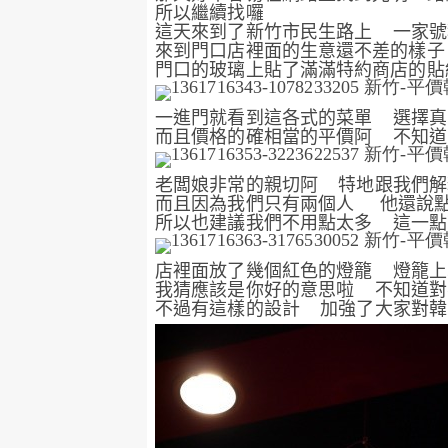
所以繼續找囉
這天來到了新竹市民生路上
一家號
來到門口店裡面的生意還不差的樣子
門口的玻璃上貼了滿滿特約商店的貼
一進門就看到這各式的菜單
選擇真
而且價格的確相當的平價阿
不知道
老闆娘非常的親切阿
特地跟我們解
而且因為我們只有兩個人
他還說
所以也建議我們不用點太多
這一點
店裡面放了幾個紅色的燈籠
燈籠上
我猜應該是你好的意思啦
不知道對
不過有這樣的設計
加強了大家對韓