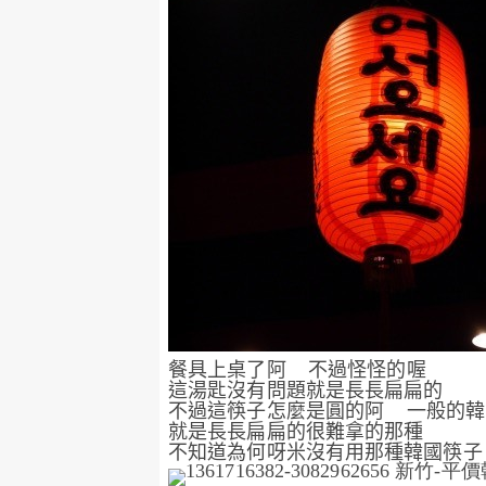
餐具上桌了阿
不過怪怪的喔
這湯匙沒有問題就是長長扁扁的
不過這筷子怎麼是圓的阿
一般的韓
就是長長扁扁的很難拿的那種
不知道為何呀米沒有用那種韓國筷子