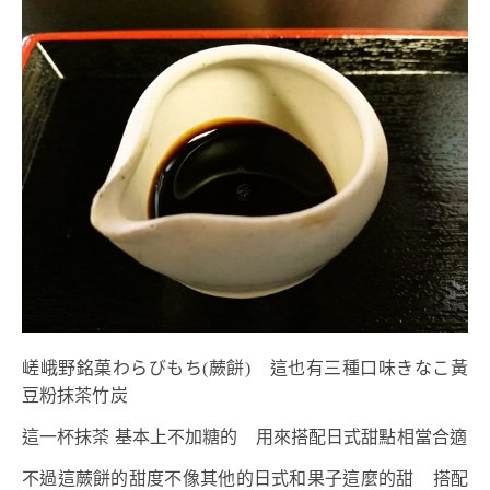
嵯峨野銘菓わらびもち(蕨餅) 這也有三種口味きなこ黃
豆粉抹茶竹炭
這一杯抹茶 基本上不加糖的 用來搭配日式甜點相當合適
不過這蕨餅的甜度不像其他的日式和果子這麼的甜 搭配