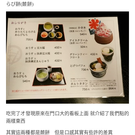
らび餅(蕨餅)
吃完了才發現原來在門口大的看板上面 就介紹了我們點的
兩樣東西
其實這兩種都是蕨餅 但是口感其實有些許的差異