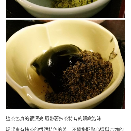
這茶色真的很漂亮 還帶著抹茶特有的細緻泡沫
喝起來有抹茶的香跟特色的苦 不過搭配點心還挺合適的