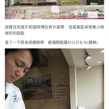
說實在的我不知道師傅在弄什麼啊 但是看起來很像小時
候吃的甜點
查了一下原來是蕨餅啊
嵯峨野銘菓わらびもち(蕨餅)