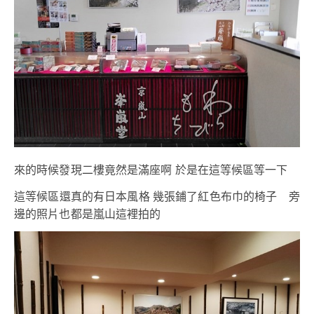
來的時候發現二樓竟然是滿座啊 於是在這等候區等一下
這等候區還真的有日本風格 幾張鋪了紅色布巾的椅子 旁
邊的照片也都是嵐山這裡拍的