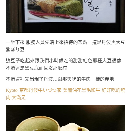
一坐下來 服務人員先端上來招待的茶點 這是丹波黒大豆
紫ぼり豆
這豆子吃起來跟我們小時候吃的甜甜紅色那種大豆很像
不過這是黑豆底而且沒那麼甜
不過這裡又出現了丹波…跟那天吃的牛肉一樣的產地
Kyoto-京都丹波牛いづつ家 美麗油花黑毛和牛 好好吃的燒
肉 大滿足