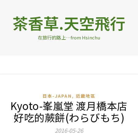
茶香草.天空飛行
在旅行的路上…from Hsinchu
,
日本-JAPAN
近畿地區
Kyoto-峯嵐堂 渡月橋本店
好吃的蕨餅(わらびもち)
2016-05-26