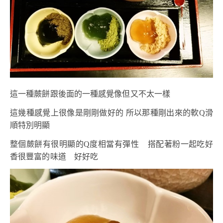
這一種蕨餅跟後面的一種感覺像但又不太一樣
這幾種感覺上很像是剛剛做好的 所以那種剛出來的軟Q滑
順特別明顯
整個蕨餅有很明顯的Q度相當有彈性 搭配著粉一起吃好
香很豐富的味道 好好吃