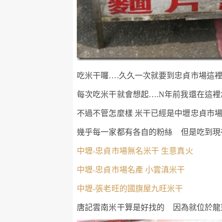
吃米干囉….久久一次就要到忠貞市場這
每次吃米干就會想起….N年前我還在這裡
不過不管怎麼樣 米干已經是中壢忠貞市
幾乎每一家都有各自的粉絲 但是吃到現在
中壢-忠貞市場無名米干 生意真火
中壢-忠貞市場名產 小雲滇米干
中壢-張老旺的國旗屋九旺米干
唐記雲南米干算是好找的 因為就位於龍