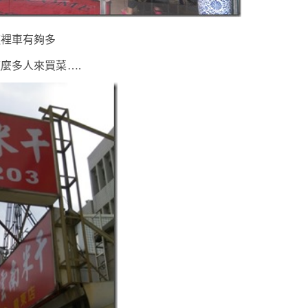
這裡車有夠多
麼多人來買菜….