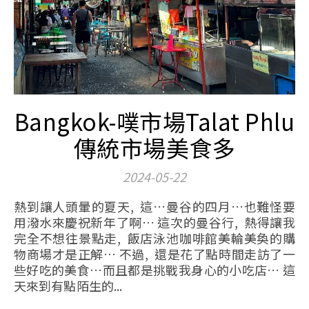
Bangkok-噗市場Talat Phlu
傳統市場美食多
2024-05-22
熱到讓人頭暈的夏天, 這…曼谷的四月…也難怪要
用潑水來慶祝新年了啊… 這次的曼谷行, 熱得讓我
完全不想往景點走, 飯店泳池咖啡館美輪美奐的購
物商場才是正解… 不過, 還是花了點時間走訪了一
些好吃的美食…而且都是挑戰我身心的小吃店… 這
天來到有點陌生的...