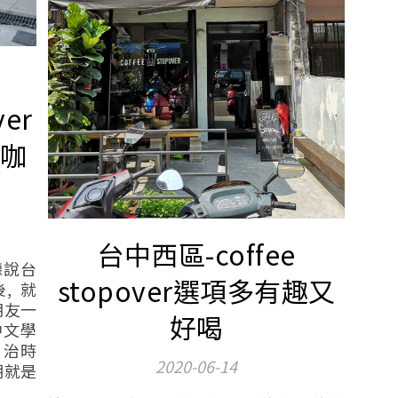
ver
杯咖
台中西區-coffee
聽說台
stopover選項多有趣又
, 就
朋友一
好喝
中文學
日治時
2020-06-14
棚就是