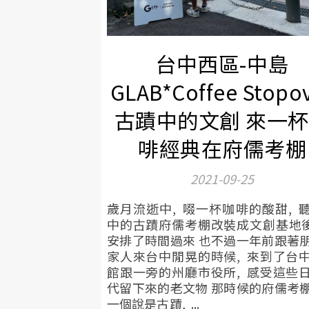
台中西區-中島
GLAB*Coffee Stopo
古蹟中的文創 來一
啡經典在府儒考棚
2021-09-25
歲月流逝中, 啜一杯咖啡的酸甜, 
中的古蹟府儒考棚改裝成文創基地後
安排了時間過來 也不過一年前跟著
家人來台中閒晃的時候, 來到了台
館跟一旁的州廳市役所, 感受這些
代留下來的老文物 那時候的府儒考
一個說是古蹟, ...