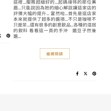
這裡...服務超級好的...起碼接待的那位美
眉...只能說因為她的細心解說讓這家店的
評價大幅的提升... 當然啦...首先是這店家
本來就提供了超多的選項...不只是咖啡不
只是茶...還有很多的創意飲品...各種的混搭
的飲料 看看這一頁的手沖 選豆子然後
選...
繼續閱讀