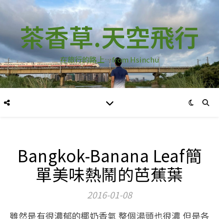
茶香草.天空飛行
在旅行的路上…from Hsinchu
Bangkok-Banana Leaf簡
單美味熱鬧的芭蕉葉
2016-01-08
雖然是有很濃郁的椰奶香氣 整個湯頭也很濃 但是各