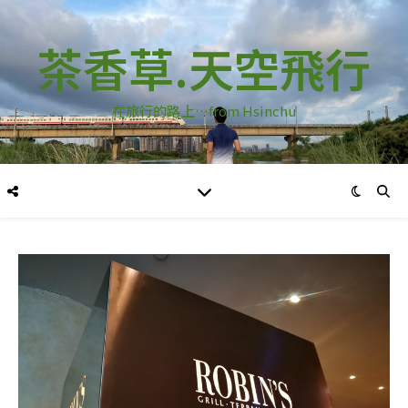
茶香草.天空飛行
在旅行的路上…from Hsinchu