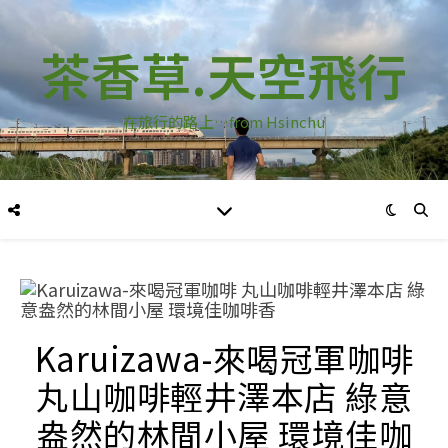
茶香草.天空飛行
在旅行的路上…from Hsinchu
Karuizawa-來喝冠軍咖啡
丸山咖啡輕井澤本店 綠意
盎然的林間小屋 環境佳咖