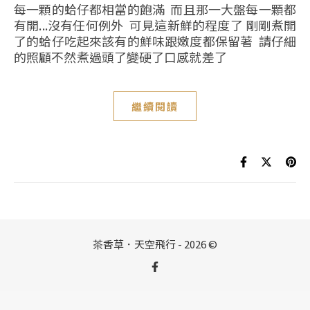
每一顆的蛤仔都相當的飽滿 而且那一大盤每一顆都
有開...沒有任何例外 可見這新鮮的程度了 剛剛煮開
了的蛤仔吃起來該有的鮮味跟嫩度都保留著 請仔細
的照顧不然煮過頭了變硬了口感就差了
繼續閱讀
茶香草．天空飛行 - 2026 ©