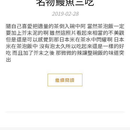
名物鰻魚三吃
2019-02-28
隨自己喜愛把適量的茶倒入碗中阿 當然茶泡飯一定
要加上芥末泥的啊 雖然這照片看起來相當的不美觀
但是還是可以感覺到那日本米在茶水中閃耀啊 日本
米在茶泡飯中 沒有泡太久所以吃起來還是一樣的好
吃 而且加了芥末之後 那微微的辣讓整碗飯的味道突
出
繼續閱讀