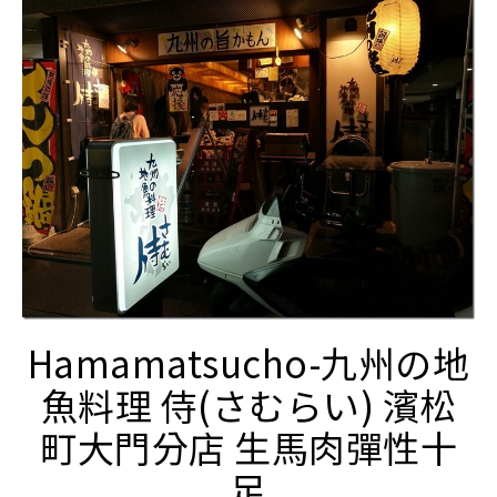
Hamamatsucho-九州の地
魚料理 侍(さむらい) 濱松
町大門分店 生馬肉彈性十
足