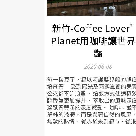
新竹-Coffee Lover
Planet用咖啡讓世
豔
2020-06-08
每一粒豆子，都以呵護嬰兒般的態
培育著。 受到陽光及雨露滋養的果
公克都不許浪費。 焙煎方式使這極
醇香氣更加提升。 萃取出的風味深
凝聚著豐潤的深度感受。 咖啡，並
單純的液體。而是帶著自然的恩惠
無數的熱情， 從赤道來到都市、從港..