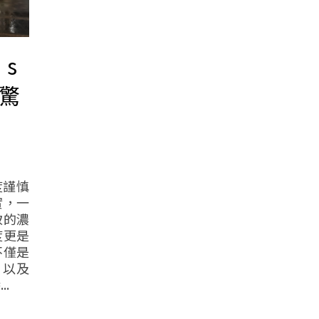
’s
界驚
度謹慎
實，一
致的濃
度更是
不僅是
，以及
.