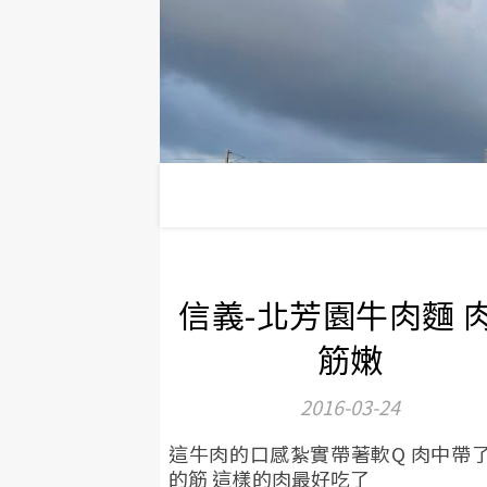
信義-北芳園牛肉麵 
筋嫩
2016-03-24
這牛肉的口感紮實帶著軟Q 肉中帶
的筋 這樣的肉最好吃了